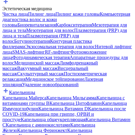
Эстетическая медицина
Чистка лица
Пилинг лица
Пилинг кожи головы
Компьютерная
диагностика волос и кожи
головы
Биоревитализация
Карбокситерапия
Мезотерапия для
лица и тела
Мезотерапия для волос
Плазмотерапия (PRP) для
лица и тела
Плазмотерапия (PRP) для
волос
Ботулинотерапия
Контурная пластика
филлерами
Экзосомальная терапия для волос
Нитевой лифтинг
лица
SMAS-лифтинг
RF-лифтинг
Фотоомоложение
лица
Фотодинамическая терапия
Аппаратные процедуры для
волос
Медицинский массаж
Лимфодренажный
массаж
Вакуумный массаж
Висцеральный
массаж
Скульптурный массаж
Постизометрическая
релаксация
Медицинское тейпирование
Лазерная
эпиляция
Удаление новообразований
Капельницы
Капельница Майерса
Капельница Мильгамма
Капельница с
витаминами группы B
Капельница Цитофлавин
Капельница
Иммуноглобулин
Капельница Витамин D
Капельница после
COVID-19
Капельница при гриппе, ОРВИ и
простуде
Капельница общеукрепляющая
Капельница Витамин
C
Капельница с аминокислотами
Капельница
Железо
Капельница Феринжект
Капельница