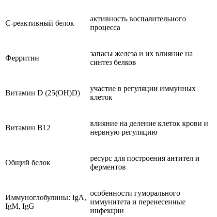
активность воспалительного
С-реактивный белок
процесса
запасы железа и их влияние на
Ферритин
синтез белков
участие в регуляции иммунных
Витамин D (25(OH)D)
клеток
влияние на деление клеток крови и
Витамин B12
нервную регуляцию
ресурс для построения антител и
Общий белок
ферментов
особенности гуморального
Иммуноглобулины: IgA,
иммунитета и перенесенные
IgM, IgG
инфекции