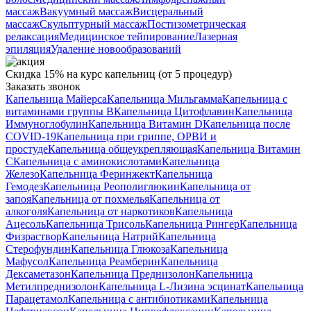
массаж
Вакуумный массаж
Висцеральный
массаж
Скульптурный массаж
Постизометрическая
релаксация
Медицинское тейпирование
Лазерная
эпиляция
Удаление новообразований
Скидка 15% на курс капельниц (от 5 процедур)
Заказать звонок
Капельница Майерса
Капельница Мильгамма
Капельница с
витаминами группы B
Капельница Цитофлавин
Капельница
Иммуноглобулин
Капельница Витамин D
Капельница после
COVID-19
Капельница при гриппе, ОРВИ и
простуде
Капельница общеукрепляющая
Капельница Витамин
C
Капельница с аминокислотами
Капельница
Железо
Капельница Феринжект
Капельница
Гемодез
Капельница Реополиглюкин
Капельница от
запоя
Капельница от похмелья
Капельница от
алкоголя
Капельница от наркотиков
Капельница
Ацесоль
Капельница Трисоль
Капельница Рингер
Капельница
Физраствор
Капельница Натрий
Капельница
Стерофундин
Капельница Глюкоза
Капельница
Мафусол
Капельница Реамберин
Капельница
Дексаметазон
Капельница Преднизолон
Капельница
Метилпреднизолон
Капельница L-Лизина эсцинат
Капельница
Парацетамол
Капельница с антибиотиками
Капельница