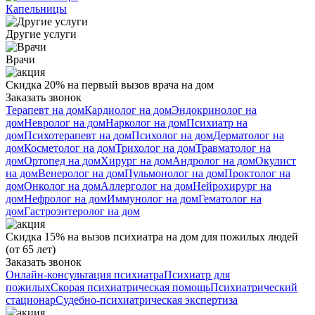
Капельницы
Другие услуги
Врачи
Скидка 20% на первый вызов врача на дом
Заказать звонок
Терапевт на дом
Кардиолог на дом
Эндокринолог на
дом
Невролог на дом
Нарколог на дом
Психиатр на
дом
Психотерапевт на дом
Психолог на дом
Дерматолог на
дом
Косметолог на дом
Трихолог на дом
Травматолог на
дом
Ортопед на дом
Хирург на дом
Андролог на дом
Окулист
на дом
Венеролог на дом
Пульмонолог на дом
Проктолог на
дом
Онколог на дом
Аллерголог на дом
Нейрохирург на
дом
Нефролог на дом
Иммунолог на дом
Гематолог на
дом
Гастроэнтеролог на дом
Скидка 15% на вызов психиатра на дом для пожилых людей
(от 65 лет)
Заказать звонок
Онлайн-консультация психиатра
Психиатр для
пожилых
Скорая психиатрическая помощь
Психиатрический
стационар
Судебно-психиатрическая экспертиза