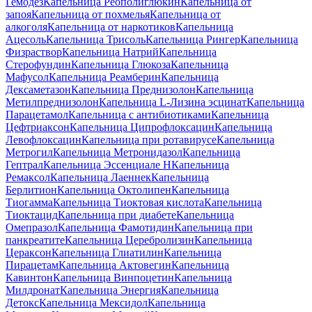
Гемодез
Капельница Реополиглюкин
Капельница от
запоя
Капельница от похмелья
Капельница от
алкоголя
Капельница от наркотиков
Капельница
Ацесоль
Капельница Трисоль
Капельница Рингер
Капельница
Физраствор
Капельница Натрий
Капельница
Стерофундин
Капельница Глюкоза
Капельница
Мафусол
Капельница Реамберин
Капельница
Дексаметазон
Капельница Преднизолон
Капельница
Метилпреднизолон
Капельница L-Лизина эсцинат
Капельница
Парацетамол
Капельница с антибиотиками
Капельница
Цефтриаксон
Капельница Ципрофлоксацин
Капельница
Левофлоксацин
Капельница при ротавирусе
Капельница
Метрогил
Капельница Метронидазол
Капельница
Гептрал
Капельница Эссенциале Н
Капельница
Ремаксол
Капельница Лаеннек
Капельница
Берлитион
Капельница Октолипен
Капельница
Тиогамма
Капельница Тиоктовая кислота
Капельница
Тиоктацид
Капельница при диабете
Капельница
Омепразол
Капельница Фамотидин
Капельница при
панкреатите
Капельница Церебролизин
Капельница
Цераксон
Капельница Глиатилин
Капельница
Пирацетам
Капельница Актовегин
Капельница
Кавинтон
Капельница Винпоцетин
Капельница
Милдронат
Капельница Энергия
Капельница
Детокс
Капельница Мексидол
Капельница