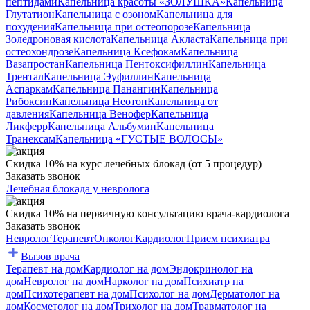
пептидами
Капельница красоты «ЗОЛУШКА»
Капельница
Глутатион
Капельница с озоном
Капельница для
похудения
Капельница при остеопорозе
Капельница
Золедроновая кислота
Капельница Акласта
Капельница при
остеохондрозе
Капельница Ксефокам
Капельница
Вазапростан
Капельница Пентоксифиллин
Капельница
Трентал
Капельница Эуфиллин
Капельница
Аспаркам
Капельница Панангин
Капельница
Рибоксин
Капельница Неотон
Капельница от
давления
Капельница Венофер
Капельница
Ликферр
Капельница Альбумин
Капельница
Транексам
Капельница «ГУСТЫЕ ВОЛОСЫ»
Скидка 10% на курс лечебных блокад (от 5 процедур)
Заказать звонок
Лечебная блокада у невролога
Скидка 10% на первичную консультацию врача-кардиолога
Заказать звонок
Невролог
Терапевт
Онколог
Кардиолог
Прием психиатра
Вызов врача
Терапевт на дом
Кардиолог на дом
Эндокринолог на
дом
Невролог на дом
Нарколог на дом
Психиатр на
дом
Психотерапевт на дом
Психолог на дом
Дерматолог на
дом
Косметолог на дом
Трихолог на дом
Травматолог на