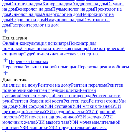
дом
Ортопед на дом
Хирург на дом
Андролог на дом
Окулист
на дом
Венеролог на дом
Пульмонолог на дом
Проктолог на
дом
Онколог на дом
Аллерголог на дом
Нейрохирург на
дом
Нефролог на дом
Иммунолог на дом
Гематолог на
дом
Гастроэнтеролог на дом
Психиатрия
Онлайн-консультация психиатра
Психиатр для
пожилых
Скорая психиатрическая помощь
Психиатрический
стационар
Судебно-психиатрическая экспертиза
Перевозка больных
Перевозка больных скорой помощью
Перевозка реанимобилем
Диагностика
Анализы на дому
Рентген на дому
Рентген перелома
Рентген
позвоночника
Рентген грудной клетки
Рентген
суставов
Рентген желудка
Рентген пищевода
Рентген кисти
руки
Рентген бедренной кости
Рентген таза
Рентген стопы
Узи
на дому
УЗИ сосудов
УЗИ суставов
УЗИ мягких тканей
УЗИ
щитовидной железы
УЗИ грудной клетки
УЗИ брюшной
полости
УЗИ почек и надпочечников
УЗИ желудка
УЗИ
молочных желез
УЗИ малого таза
УЗИ мочевыделительной
системы
УЗИ мошонки
УЗИ предстательной железы