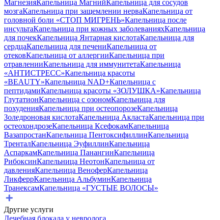
Магнезия
Капельница Магний
Капельница для сосудов
мозга
Капельница при защемлении нерва
Капельница от
головной боли «СТОП МИГРЕНЬ»
Капельница после
инсульта
Капельница при кожных заболеваниях
Капельница
для почек
Капельница Янтарная кислота
Капельница для
сердца
Капельница для печени
Капельница от
отеков
Капельница от аллергии
Капельница при
отравлении
Капельница для иммунитета
Капельница
«АНТИСТРЕСС»
Капельница красоты
«BEAUTY»
Капельница NAD+
Капельница с
пептидами
Капельница красоты «ЗОЛУШКА»
Капельница
Глутатион
Капельница с озоном
Капельница для
похудения
Капельница при остеопорозе
Капельница
Золедроновая кислота
Капельница Акласта
Капельница при
остеохондрозе
Капельница Ксефокам
Капельница
Вазапростан
Капельница Пентоксифиллин
Капельница
Трентал
Капельница Эуфиллин
Капельница
Аспаркам
Капельница Панангин
Капельница
Рибоксин
Капельница Неотон
Капельница от
давления
Капельница Венофер
Капельница
Ликферр
Капельница Альбумин
Капельница
Транексам
Капельница «ГУСТЫЕ ВОЛОСЫ»
Другие услуги
Лечебная блокада у невролога