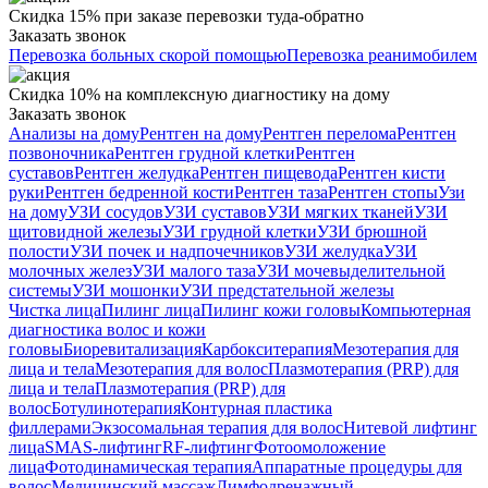
Скидка 15% при заказе перевозки туда-обратно
Заказать звонок
Перевозка больных скорой помощью
Перевозка реанимобилем
Скидка 10% на комплексную диагностику на дому
Заказать звонок
Анализы на дому
Рентген на дому
Рентген перелома
Рентген
позвоночника
Рентген грудной клетки
Рентген
суставов
Рентген желудка
Рентген пищевода
Рентген кисти
руки
Рентген бедренной кости
Рентген таза
Рентген стопы
Узи
на дому
УЗИ сосудов
УЗИ суставов
УЗИ мягких тканей
УЗИ
щитовидной железы
УЗИ грудной клетки
УЗИ брюшной
полости
УЗИ почек и надпочечников
УЗИ желудка
УЗИ
молочных желез
УЗИ малого таза
УЗИ мочевыделительной
системы
УЗИ мошонки
УЗИ предстательной железы
Чистка лица
Пилинг лица
Пилинг кожи головы
Компьютерная
диагностика волос и кожи
головы
Биоревитализация
Карбокситерапия
Мезотерапия для
лица и тела
Мезотерапия для волос
Плазмотерапия (PRP) для
лица и тела
Плазмотерапия (PRP) для
волос
Ботулинотерапия
Контурная пластика
филлерами
Экзосомальная терапия для волос
Нитевой лифтинг
лица
SMAS-лифтинг
RF-лифтинг
Фотоомоложение
лица
Фотодинамическая терапия
Аппаратные процедуры для
волос
Медицинский массаж
Лимфодренажный