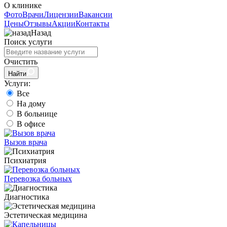
О клинике
Фото
Врачи
Лицензии
Вакансии
Цены
Отзывы
Акции
Контакты
Назад
Поиск услуги
Очистить
Найти
Услуги:
Все
На дому
В больнице
В офисе
Вызов врача
Психиатрия
Перевозка больных
Диагностика
Эстетическая медицина