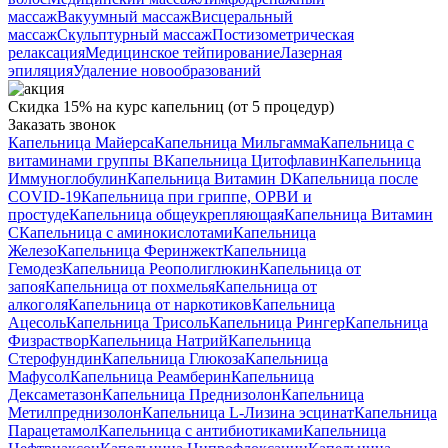
массаж
Вакуумный массаж
Висцеральный
массаж
Скульптурный массаж
Постизометрическая
релаксация
Медицинское тейпирование
Лазерная
эпиляция
Удаление новообразований
Скидка 15% на курс капельниц (от 5 процедур)
Заказать звонок
Капельница Майерса
Капельница Мильгамма
Капельница с
витаминами группы B
Капельница Цитофлавин
Капельница
Иммуноглобулин
Капельница Витамин D
Капельница после
COVID-19
Капельница при гриппе, ОРВИ и
простуде
Капельница общеукрепляющая
Капельница Витамин
C
Капельница с аминокислотами
Капельница
Железо
Капельница Феринжект
Капельница
Гемодез
Капельница Реополиглюкин
Капельница от
запоя
Капельница от похмелья
Капельница от
алкоголя
Капельница от наркотиков
Капельница
Ацесоль
Капельница Трисоль
Капельница Рингер
Капельница
Физраствор
Капельница Натрий
Капельница
Стерофундин
Капельница Глюкоза
Капельница
Мафусол
Капельница Реамберин
Капельница
Дексаметазон
Капельница Преднизолон
Капельница
Метилпреднизолон
Капельница L-Лизина эсцинат
Капельница
Парацетамол
Капельница с антибиотиками
Капельница