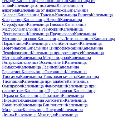
Гемодез
Капельница Реополиглюкин
Капельница от
запоя
Капельница от похмелья
Капельница от
алкоголя
Капельница от наркотиков
Капельница
Ацесоль
Капельница Трисоль
Капельница Рингер
Капельница
Физраствор
Капельница Натрий
Капельница
Стерофундин
Капельница Глюкоза
Капельница
Мафусол
Капельница Реамберин
Капельница
Дексаметазон
Капельница Преднизолон
Капельница
Метилпреднизолон
Капельница L-Лизина эсцинат
Капельница
Парацетамол
Капельница с антибиотиками
Капельница
Цефтриаксон
Капельница Ципрофлоксацин
Капельница
Левофлоксацин
Капельница при ротавирусе
Капельница
Метрогил
Капельница Метронидазол
Капельница
Гептрал
Капельница Эссенциале Н
Капельница
Ремаксол
Капельница Лаеннек
Капельница
Берлитион
Капельница Октолипен
Капельница
Тиогамма
Капельница Тиоктовая кислота
Капельница
Тиоктацид
Капельница при диабете
Капельница
Омепразол
Капельница Фамотидин
Капельница при
панкреатите
Капельница Церебролизин
Капельница
Цераксон
Капельница Глиатилин
Капельница
Пирацетам
Капельница Актовегин
Капельница
Кавинтон
Капельница Винпоцетин
Капельница
Милдронат
Капельница Энергия
Капельница
Детокс
Капельница Мексидол
Капельница