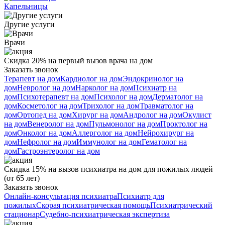
Капельницы
Другие услуги
Врачи
Скидка 20% на первый вызов врача на дом
Заказать звонок
Терапевт на дом
Кардиолог на дом
Эндокринолог на
дом
Невролог на дом
Нарколог на дом
Психиатр на
дом
Психотерапевт на дом
Психолог на дом
Дерматолог на
дом
Косметолог на дом
Трихолог на дом
Травматолог на
дом
Ортопед на дом
Хирург на дом
Андролог на дом
Окулист
на дом
Венеролог на дом
Пульмонолог на дом
Проктолог на
дом
Онколог на дом
Аллерголог на дом
Нейрохирург на
дом
Нефролог на дом
Иммунолог на дом
Гематолог на
дом
Гастроэнтеролог на дом
Скидка 15% на вызов психиатра на дом для пожилых людей
(от 65 лет)
Заказать звонок
Онлайн-консультация психиатра
Психиатр для
пожилых
Скорая психиатрическая помощь
Психиатрический
стационар
Судебно-психиатрическая экспертиза