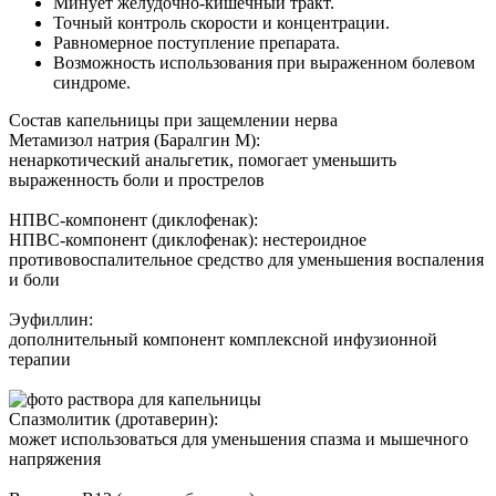
Минует желудочно-кишечный тракт.
Точный контроль скорости и концентрации.
Равномерное поступление препарата.
Возможность использования при выраженном болевом
синдроме.
Состав капельницы при защемлении нерва
Метамизол натрия (Баралгин М):
ненаркотический анальгетик, помогает уменьшить
выраженность боли и прострелов
НПВС-компонент (диклофенак):
НПВС-компонент (диклофенак): нестероидное
противовоспалительное средство для уменьшения воспаления
и боли
Эуфиллин:
дополнительный компонент комплексной инфузионной
терапии
Спазмолитик (дротаверин):
может использоваться для уменьшения спазма и мышечного
напряжения