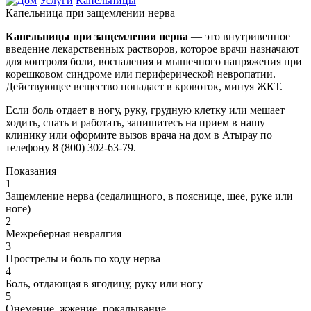
Услуги
Капельницы
Капельница при защемлении нерва
Капельницы при защемлении нерва
— это внутривенное
введение лекарственных растворов, которое врачи назначают
для контроля боли, воспаления и мышечного напряжения при
корешковом синдроме или периферической невропатии.
Действующее вещество попадает в кровоток, минуя ЖКТ.
Если боль отдает в ногу, руку, грудную клетку или мешает
ходить, спать и работать, запишитесь на прием в нашу
клинику или оформите вызов врача на дом в Атырау по
телефону 8 (800) 302-63-79.
Показания
1
Защемление нерва (седалищного, в пояснице, шее, руке или
ноге)
2
Межреберная невралгия
3
Прострелы и боль по ходу нерва
4
Боль, отдающая в ягодицу, руку или ногу
5
Онемение, жжение, покалывание