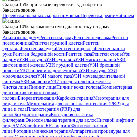
Скидка 15% при заказе перевозки туда-обратно
Заказать звонок
Перевозка больных скорой помощью
Перевозка реанимобилем
Скидка 10% на комплексную диагностику на дому
Заказать звонок
Анализы на дому
Рентген на дому
Рентген перелома
Рентген
позвоночника
Рентген грудной клетки
Рентген
суставов
Рентген желудка
Рентген пищевода
Рентген кисти
руки
Рентген бедренной кости
Рентген таза
Рентген стопы
Узи
на дому
УЗИ сосудов
УЗИ суставов
УЗИ мягких тканей
УЗИ
щитовидной железы
УЗИ грудной клетки
УЗИ брюшной
полости
УЗИ почек и надпочечников
УЗИ желудка
УЗИ
молочных желез
УЗИ малого таза
УЗИ мочевыделительной
системы
УЗИ мошонки
УЗИ предстательной железы
Чистка лица
Пилинг лица
Пилинг кожи головы
Компьютерная
диагностика волос и кожи
головы
Биоревитализация
Карбокситерапия
Мезотерапия для
лица и тела
Мезотерапия для волос
Плазмотерапия (PRP) для
лица и тела
Плазмотерапия (PRP) для
волос
Ботулинотерапия
Контурная пластика
филлерами
Экзосомальная терапия для волос
Нитевой лифтинг
лица
SMAS-лифтинг
RF-лифтинг
Фотоомоложение
лица
Фотодинамическая терапия
Аппаратные процедуры для
волос
Медицинский массаж
Лимфодренажный