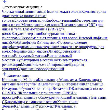
Эстетическая медицина
Чистка лица
Пилинг лица
Пилинг кожи головы
Компьютерная
диагностика волос и кожи
головы
Биоревитализация
Карбокситерапия
Мезотерапия для
лица и тела
Мезотерапия для волос
Плазмотерапия (PRP) для
лица и тела
Плазмотерапия (PRP) для
волос
Ботулинотерапия
Контурная пластика
филлерами
Экзосомальная терапия для волос
Нитевой лифтинг
лица
SMAS-лифтинг
RF-лифтинг
Фотоомоложение
лица
Фотодинамическая терапия
Аппаратные процедуры для
волос
Медицинский массаж
Лимфодренажный
массаж
Вакуумный массаж
Висцеральный
массаж
Скульптурный массаж
Постизометрическая
релаксация
Медицинское тейпирование
Лазерная
эпиляция
Удаление новообразований
Капельницы
Капельница Майерса
Капельница Мильгамма
Капельница с
витаминами группы B
Капельница Цитофлавин
Капельница
Иммуноглобулин
Капельница Витамин D
Капельница после
COVID-19
Капельница при гриппе, ОРВИ и
простуде
Капельница общеукрепляющая
Капельница Витамин
C
Капельница с аминокислотами
Капельница
Железо
Капельница Феринжект
Капельница