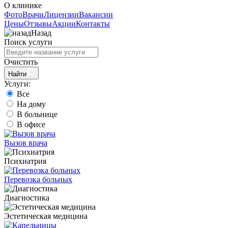
О клинике
Фото
Врачи
Лицензии
Вакансии
Цены
Отзывы
Акции
Контакты
Назад
Поиск услуги
Очистить
Найти
Услуги:
Все
На дому
В больнице
В офисе
Вызов врача
Психиатрия
Перевозка больных
Диагностика
Эстетическая медицина