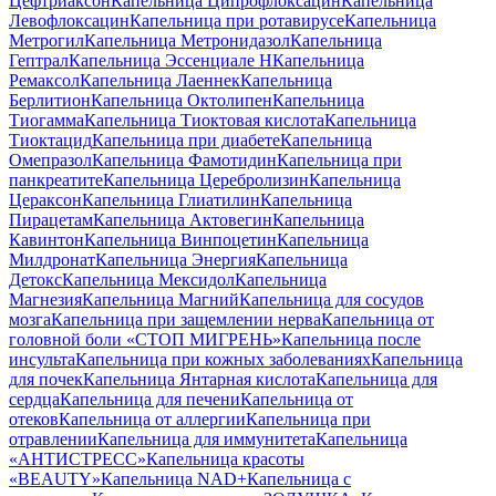
Цефтриаксон
Капельница Ципрофлоксацин
Капельница
Левофлоксацин
Капельница при ротавирусе
Капельница
Метрогил
Капельница Метронидазол
Капельница
Гептрал
Капельница Эссенциале Н
Капельница
Ремаксол
Капельница Лаеннек
Капельница
Берлитион
Капельница Октолипен
Капельница
Тиогамма
Капельница Тиоктовая кислота
Капельница
Тиоктацид
Капельница при диабете
Капельница
Омепразол
Капельница Фамотидин
Капельница при
панкреатите
Капельница Церебролизин
Капельница
Цераксон
Капельница Глиатилин
Капельница
Пирацетам
Капельница Актовегин
Капельница
Кавинтон
Капельница Винпоцетин
Капельница
Милдронат
Капельница Энергия
Капельница
Детокс
Капельница Мексидол
Капельница
Магнезия
Капельница Магний
Капельница для сосудов
мозга
Капельница при защемлении нерва
Капельница от
головной боли «СТОП МИГРЕНЬ»
Капельница после
инсульта
Капельница при кожных заболеваниях
Капельница
для почек
Капельница Янтарная кислота
Капельница для
сердца
Капельница для печени
Капельница от
отеков
Капельница от аллергии
Капельница при
отравлении
Капельница для иммунитета
Капельница
«АНТИСТРЕСС»
Капельница красоты
«BEAUTY»
Капельница NAD+
Капельница с