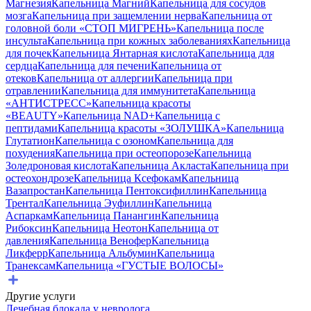
Магнезия
Капельница Магний
Капельница для сосудов
мозга
Капельница при защемлении нерва
Капельница от
головной боли «СТОП МИГРЕНЬ»
Капельница после
инсульта
Капельница при кожных заболеваниях
Капельница
для почек
Капельница Янтарная кислота
Капельница для
сердца
Капельница для печени
Капельница от
отеков
Капельница от аллергии
Капельница при
отравлении
Капельница для иммунитета
Капельница
«АНТИСТРЕСС»
Капельница красоты
«BEAUTY»
Капельница NAD+
Капельница с
пептидами
Капельница красоты «ЗОЛУШКА»
Капельница
Глутатион
Капельница с озоном
Капельница для
похудения
Капельница при остеопорозе
Капельница
Золедроновая кислота
Капельница Акласта
Капельница при
остеохондрозе
Капельница Ксефокам
Капельница
Вазапростан
Капельница Пентоксифиллин
Капельница
Трентал
Капельница Эуфиллин
Капельница
Аспаркам
Капельница Панангин
Капельница
Рибоксин
Капельница Неотон
Капельница от
давления
Капельница Венофер
Капельница
Ликферр
Капельница Альбумин
Капельница
Транексам
Капельница «ГУСТЫЕ ВОЛОСЫ»
Другие услуги
Лечебная блокада у невролога