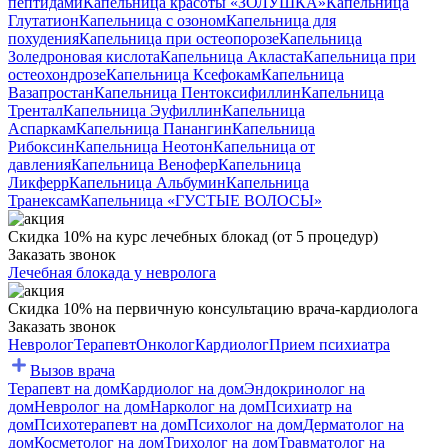
пептидами
Капельница красоты «ЗОЛУШКА»
Капельница
Глутатион
Капельница с озоном
Капельница для
похудения
Капельница при остеопорозе
Капельница
Золедроновая кислота
Капельница Акласта
Капельница при
остеохондрозе
Капельница Ксефокам
Капельница
Вазапростан
Капельница Пентоксифиллин
Капельница
Трентал
Капельница Эуфиллин
Капельница
Аспаркам
Капельница Панангин
Капельница
Рибоксин
Капельница Неотон
Капельница от
давления
Капельница Венофер
Капельница
Ликферр
Капельница Альбумин
Капельница
Транексам
Капельница «ГУСТЫЕ ВОЛОСЫ»
Скидка 10% на курс лечебных блокад (от 5 процедур)
Заказать звонок
Лечебная блокада у невролога
Скидка 10% на первичную консультацию врача-кардиолога
Заказать звонок
Невролог
Терапевт
Онколог
Кардиолог
Прием психиатра
Вызов врача
Терапевт на дом
Кардиолог на дом
Эндокринолог на
дом
Невролог на дом
Нарколог на дом
Психиатр на
дом
Психотерапевт на дом
Психолог на дом
Дерматолог на
дом
Косметолог на дом
Трихолог на дом
Травматолог на