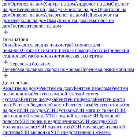
дом
Ортопед на дом
Хирург на дом
Андролог на дом
Окулист
на дом
Венеролог на дом
Пульмонолог на дом
Проктолог на
дом
Онколог на дом
Аллерголог на дом
Нейрохирург на
дом
Нефролог на дом
Иммунолог на дом
Гематолог на
дом
Гастроэнтеролог на дом
Психиатрия
Онлайн-консультация психиатра
Психиатр для
пожилых
Скорая психиатрическая помощь
Психиатрический
стационар
Судебно-психиатрическая экспертиза
Перевозка больных
Перевозка больных скорой помощью
Перевозка реанимобилем
Диагностика
Анализы на дому
Рентген на дому
Рентген перелома
Рентген
позвоночника
Рентген грудной клетки
Рентген
суставов
Рентген желудка
Рентген пищевода
Рентген кисти
руки
Рентген бедренной кости
Рентген таза
Рентген стопы
Узи
на дому
УЗИ сосудов
УЗИ суставов
УЗИ мягких тканей
УЗИ
щитовидной железы
УЗИ грудной клетки
УЗИ брюшной
полости
УЗИ почек и надпочечников
УЗИ желудка
УЗИ
молочных желез
УЗИ малого таза
УЗИ мочевыделительной
системы
УЗИ мошонки
УЗИ предстательной железы