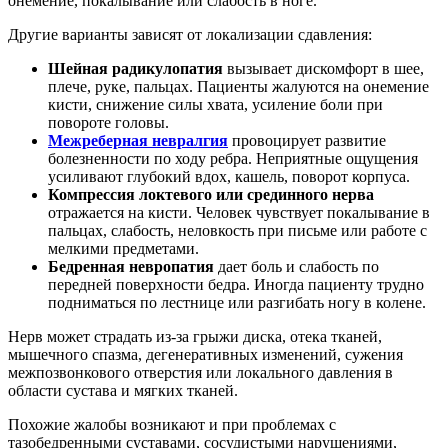
онемение, покалывание или слабость в ноге.
Другие варианты зависят от локализации сдавления:
Шейная радикулопатия
вызывает дискомфорт в шее,
плече, руке, пальцах. Пациенты жалуются на онемение
кисти, снижение силы хвата, усиление боли при
повороте головы.
Межреберная невралгия
провоцирует развитие
болезненности по ходу ребра. Неприятные ощущения
усиливают глубокий вдох, кашель, поворот корпуса.
Компрессия локтевого или срединного нерва
отражается на кисти. Человек чувствует покалывание в
пальцах, слабость, неловкость при письме или работе с
мелкими предметами.
Бедренная невропатия
дает боль и слабость по
передней поверхности бедра. Иногда пациенту трудно
подниматься по лестнице или разгибать ногу в колене.
Нерв может страдать из-за грыжи диска, отека тканей,
мышечного спазма, дегенеративных изменений, сужения
межпозвонкового отверстия или локального давления в
области сустава и мягких тканей.
Похожие жалобы возникают и при проблемах с
тазобедренными суставами, сосудистыми нарушениями,