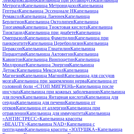
Левофлоксацин
Капельница при ротавирусе
Капельница
Метрогил
Капельница Метронидазол
Капельница
Гептрал
Капельница Эссенциале Н
Капельница
Ремаксол
Капельница Лаеннек
Капельница
Берлитион
Капельница Октолипен
Капельница
Тиогамма
Капельница Тиоктовая кислота
Капельница
Тиоктацид
Капельница при диабете
Капельница
Омепразол
Капельница Фамотидин
Капельница при
панкреатите
Капельница Церебролизин
Капельница
Цераксон
Капельница Глиатилин
Капельница
Пирацетам
Капельница Актовегин
Капельница
Кавинтон
Капельница Винпоцетин
Капельница
Милдронат
Капельница Энергия
Капельница
Детокс
Капельница Мексидол
Капельница
Магнезия
Капельница Магний
Капельница для сосудов
мозга
Капельница при защемлении нерва
Капельница от
головной боли «СТОП МИГРЕНЬ»
Капельница после
инсульта
Капельница при кожных заболеваниях
Капельница
для почек
Капельница Янтарная кислота
Капельница для
сердца
Капельница для печени
Капельница от
отеков
Капельница от аллергии
Капельница при
отравлении
Капельница для иммунитета
Капельница
«АНТИСТРЕСС»
Капельница красоты
«BEAUTY»
Капельница NAD+
Капельница с
пептидами
Капельница красоты «ЗОЛУШКА»
Капельница