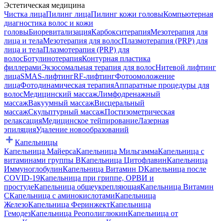
Эстетическая медицина
Чистка лица
Пилинг лица
Пилинг кожи головы
Компьютерная
диагностика волос и кожи
головы
Биоревитализация
Карбокситерапия
Мезотерапия для
лица и тела
Мезотерапия для волос
Плазмотерапия (PRP) для
лица и тела
Плазмотерапия (PRP) для
волос
Ботулинотерапия
Контурная пластика
филлерами
Экзосомальная терапия для волос
Нитевой лифтинг
лица
SMAS-лифтинг
RF-лифтинг
Фотоомоложение
лица
Фотодинамическая терапия
Аппаратные процедуры для
волос
Медицинский массаж
Лимфодренажный
массаж
Вакуумный массаж
Висцеральный
массаж
Скульптурный массаж
Постизометрическая
релаксация
Медицинское тейпирование
Лазерная
эпиляция
Удаление новообразований
Капельницы
Капельница Майерса
Капельница Мильгамма
Капельница с
витаминами группы B
Капельница Цитофлавин
Капельница
Иммуноглобулин
Капельница Витамин D
Капельница после
COVID-19
Капельница при гриппе, ОРВИ и
простуде
Капельница общеукрепляющая
Капельница Витамин
C
Капельница с аминокислотами
Капельница
Железо
Капельница Феринжект
Капельница
Гемодез
Капельница Реополиглюкин
Капельница от