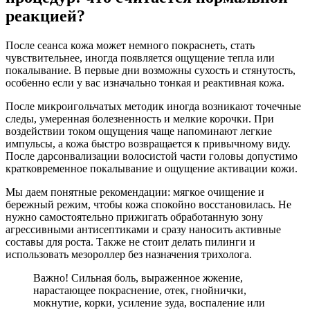
реакцией?
После сеанса кожа может немного покраснеть, стать
чувствительнее, иногда появляется ощущение тепла или
покалывание. В первые дни возможны сухость и стянутость,
особенно если у вас изначально тонкая и реактивная кожа.
После микроигольчатых методик иногда возникают точечные
следы, умеренная болезненность и мелкие корочки. При
воздействии током ощущения чаще напоминают легкие
импульсы, а кожа быстро возвращается к привычному виду.
После дарсонвализации волосистой части головы допустимо
кратковременное покалывание и ощущение активации кожи.
Мы даем понятные рекомендации: мягкое очищение и
бережный режим, чтобы кожа спокойно восстановилась. Не
нужно самостоятельно прижигать обработанную зону
агрессивными антисептиками и сразу наносить активные
составы для роста. Также не стоит делать пилинги и
использовать мезороллер без назначения трихолога.
Важно! Сильная боль, выраженное жжение,
нарастающее покраснение, отек, гнойнички,
мокнутие, корки, усиление зуда, воспаление или