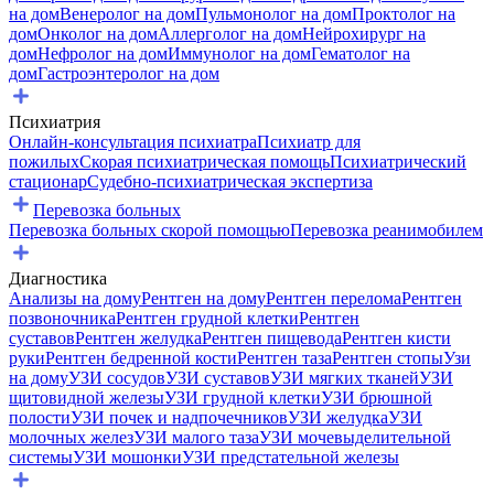
на дом
Венеролог на дом
Пульмонолог на дом
Проктолог на
дом
Онколог на дом
Аллерголог на дом
Нейрохирург на
дом
Нефролог на дом
Иммунолог на дом
Гематолог на
дом
Гастроэнтеролог на дом
Психиатрия
Онлайн-консультация психиатра
Психиатр для
пожилых
Скорая психиатрическая помощь
Психиатрический
стационар
Судебно-психиатрическая экспертиза
Перевозка больных
Перевозка больных скорой помощью
Перевозка реанимобилем
Диагностика
Анализы на дому
Рентген на дому
Рентген перелома
Рентген
позвоночника
Рентген грудной клетки
Рентген
суставов
Рентген желудка
Рентген пищевода
Рентген кисти
руки
Рентген бедренной кости
Рентген таза
Рентген стопы
Узи
на дому
УЗИ сосудов
УЗИ суставов
УЗИ мягких тканей
УЗИ
щитовидной железы
УЗИ грудной клетки
УЗИ брюшной
полости
УЗИ почек и надпочечников
УЗИ желудка
УЗИ
молочных желез
УЗИ малого таза
УЗИ мочевыделительной
системы
УЗИ мошонки
УЗИ предстательной железы