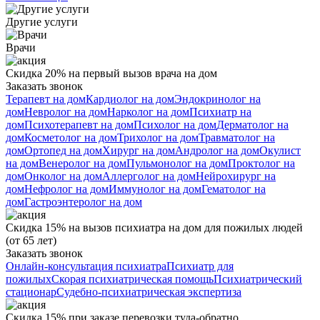
Другие услуги
Врачи
Скидка 20% на первый вызов врача на дом
Заказать звонок
Терапевт на дом
Кардиолог на дом
Эндокринолог на
дом
Невролог на дом
Нарколог на дом
Психиатр на
дом
Психотерапевт на дом
Психолог на дом
Дерматолог на
дом
Косметолог на дом
Трихолог на дом
Травматолог на
дом
Ортопед на дом
Хирург на дом
Андролог на дом
Окулист
на дом
Венеролог на дом
Пульмонолог на дом
Проктолог на
дом
Онколог на дом
Аллерголог на дом
Нейрохирург на
дом
Нефролог на дом
Иммунолог на дом
Гематолог на
дом
Гастроэнтеролог на дом
Скидка 15% на вызов психиатра на дом для пожилых людей
(от 65 лет)
Заказать звонок
Онлайн-консультация психиатра
Психиатр для
пожилых
Скорая психиатрическая помощь
Психиатрический
стационар
Судебно-психиатрическая экспертиза
Скидка 15% при заказе перевозки туда-обратно