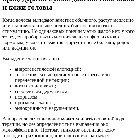
и кожи головы
Когда волосы выпадают заметнее обычного, растут медленно
или становятся тоньше, хочется быстро подключить
стимуляцию. Но одинаковых причин у этих жалоб нет: у кого-
то редеет пробор из-за чувствительности фолликулов к
гормонам, у кого-то реакция стартует после болезни, родов
или дефицитов.
Выпадение часто связано с:
андрогенетической алопецией;
телогеновым выпадением после стресса или
перенесенной инфекции;
воспалением кожи;
себорейным дерматитом;
псориазом;
приемом лекарств;
эндокринными нарушениями.
Аппаратное лечение волос может усилить основной курс
терапии, но без определения типа выпадения оно
малоэффективно. Поэтому трихолог оценивает кожу,
проводит трихоскопию, при показаниях назначает