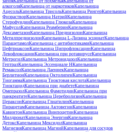
запоя
Капельница от похмелья
Капельница от
алкоголя
Капельница от наркотиков
Капельница
Ацесоль
Капельница Трисоль
Капельница Рингер
Капельница
Физраствор
Капельница Натрий
Капельница
Стерофундин
Капельница Глюкоза
Капельница
Мафусол
Капельница Реамберин
Капельница
Дексаметазон
Капельница Преднизолон
Капельница
Метилпреднизолон
Капельница L-Лизина эсцинат
Капельница
Парацетамол
Капельница с антибиотиками
Капельница
Цефтриаксон
Капельница Ципрофлоксацин
Капельница
Левофлоксацин
Капельница при ротавирусе
Капельница
Метрогил
Капельница Метронидазол
Капельница
Гептрал
Капельница Эссенциале Н
Капельница
Ремаксол
Капельница Лаеннек
Капельница
Берлитион
Капельница Октолипен
Капельница
Тиогамма
Капельница Тиоктовая кислота
Капельница
Тиоктацид
Капельница при диабете
Капельница
Омепразол
Капельница Фамотидин
Капельница при
панкреатите
Капельница Церебролизин
Капельница
Цераксон
Капельница Глиатилин
Капельница
Пирацетам
Капельница Актовегин
Капельница
Кавинтон
Капельница Винпоцетин
Капельница
Милдронат
Капельница Энергия
Капельница
Детокс
Капельница Мексидол
Капельница
Магнезия
Капельница Магний
Капельница для сосудов