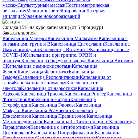
массаж
Скульптурный массаж
Постизометрическая
релаксация
Медицинское тейпирование
Лазерная
эпиляция
Удаление новообразований
Скидка 15% на курс капельниц (от 5 процедур)
Заказать звонок
Капельница Майерса
Капельница Мильгамма
Капельница с
витаминами группы B
Капельница Цитофлавин
Капельница
Иммуноглобулин
Капельница Витамин D
Капельница после
COVID-19
Капельница при гриппе, ОРВИ и
простуде
Капельница общеукрепляющая
Капельница Витамин
C
Капельница с аминокислотами
Капельница
Железо
Капельница Феринжект
Капельница
Гемодез
Капельница Реополиглюкин
Капельница от
запоя
Капельница от похмелья
Капельница от
алкоголя
Капельница от наркотиков
Капельница
Ацесоль
Капельница Трисоль
Капельница Рингер
Капельница
Физраствор
Капельница Натрий
Капельница
Стерофундин
Капельница Глюкоза
Капельница
Мафусол
Капельница Реамберин
Капельница
Дексаметазон
Капельница Преднизолон
Капельница
Метилпреднизолон
Капельница L-Лизина эсцинат
Капельница
Парацетамол
Капельница с антибиотиками
Капельница
Цефтриаксон
Капельница Ципрофлоксацин
Капельница