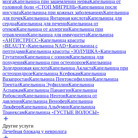
мозга
Капельница при защемлении нерва
Капельница от
головной боли «СТОП МИГРЕНЬ»
Капельница после
инсульта
Капельница при кожных заболеваниях
Капельница
для почек
Капельница Янтарная кислота
Капельница для
сердца
Капельница для печени
Капельница от
отеков
Капельница от аллергии
Капельница при
отравлении
Капельница для иммунитета
Капельница
«АНТИСТРЕСС»
Капельница красоты
«BEAUTY»
Капельница NAD+
Капельница с
пептидами
Капельница красоты «ЗОЛУШКА»
Капельница
Глутатион
Капельница с озоном
Капельница для
похудения
Капельница при остеопорозе
Капельница
Золедроновая кислота
Капельница Акласта
Капельница при
остеохондрозе
Капельница Ксефокам
Капельница
Вазапростан
Капельница Пентоксифиллин
Капельница
Трентал
Капельница Эуфиллин
Капельница
Аспаркам
Капельница Панангин
Капельница
Рибоксин
Капельница Неотон
Капельница от
давления
Капельница Венофер
Капельница
Ликферр
Капельница Альбумин
Капельница
Транексам
Капельница «ГУСТЫЕ ВОЛОСЫ»
Другие услуги
Лечебная блокада у невролога