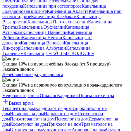
Глутатион
Капельница с озоном
Капельница для
похудения
Капельница при остеопорозе
Капельница
Золедроновая кислота
Капельница Акласта
Капельница при
остеохондрозе
Капельница Ксефокам
Капельница
Вазапростан
Капельница Пентоксифиллин
Капельница
Трентал
Капельница Эуфиллин
Капельница
Аспаркам
Капельница Панангин
Капельница
Рибоксин
Капельница Неотон
Капельница от
давления
Капельница Венофер
Капельница
Ликферр
Капельница Альбумин
Капельница
Транексам
Капельница «ГУСТЫЕ ВОЛОСЫ»
Скидка 10% на курс лечебных блокад (от 5 процедур)
Заказать звонок
Лечебная блокада у невролога
Скидка 10% на первичную консультацию врача-кардиолога
Заказать звонок
Невролог
Терапевт
Онколог
Кардиолог
Прием психиатра
Вызов врача
Терапевт на дом
Кардиолог на дом
Эндокринолог на
дом
Невролог на дом
Нарколог на дом
Психиатр на
дом
Психотерапевт на дом
Психолог на дом
Дерматолог на
дом
Косметолог на дом
Трихолог на дом
Травматолог на
дом
Ортопед на дом
Хирург на дом
Андролог на дом
Окулист