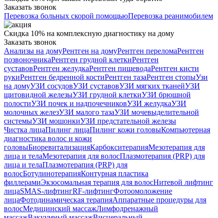
Заказать звонок
Перевозка больных скорой помощью
Перевозка реанимобилем
Скидка 10% на комплексную диагностику на дому
Заказать звонок
Анализы на дому
Рентген на дому
Рентген перелома
Рентген
позвоночника
Рентген грудной клетки
Рентген
суставов
Рентген желудка
Рентген пищевода
Рентген кисти
руки
Рентген бедренной кости
Рентген таза
Рентген стопы
Узи
на дому
УЗИ сосудов
УЗИ суставов
УЗИ мягких тканей
УЗИ
щитовидной железы
УЗИ грудной клетки
УЗИ брюшной
полости
УЗИ почек и надпочечников
УЗИ желудка
УЗИ
молочных желез
УЗИ малого таза
УЗИ мочевыделительной
системы
УЗИ мошонки
УЗИ предстательной железы
Чистка лица
Пилинг лица
Пилинг кожи головы
Компьютерная
диагностика волос и кожи
головы
Биоревитализация
Карбокситерапия
Мезотерапия для
лица и тела
Мезотерапия для волос
Плазмотерапия (PRP) для
лица и тела
Плазмотерапия (PRP) для
волос
Ботулинотерапия
Контурная пластика
филлерами
Экзосомальная терапия для волос
Нитевой лифтинг
лица
SMAS-лифтинг
RF-лифтинг
Фотоомоложение
лица
Фотодинамическая терапия
Аппаратные процедуры для
волос
Медицинский массаж
Лимфодренажный
массаж
Вакуумный массаж
Висцеральный