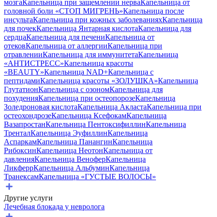
мозга
Капельница при защемлении нерва
Капельница от
головной боли «СТОП МИГРЕНЬ»
Капельница после
инсульта
Капельница при кожных заболеваниях
Капельница
для почек
Капельница Янтарная кислота
Капельница для
сердца
Капельница для печени
Капельница от
отеков
Капельница от аллергии
Капельница при
отравлении
Капельница для иммунитета
Капельница
«АНТИСТРЕСС»
Капельница красоты
«BEAUTY»
Капельница NAD+
Капельница с
пептидами
Капельница красоты «ЗОЛУШКА»
Капельница
Глутатион
Капельница с озоном
Капельница для
похудения
Капельница при остеопорозе
Капельница
Золедроновая кислота
Капельница Акласта
Капельница при
остеохондрозе
Капельница Ксефокам
Капельница
Вазапростан
Капельница Пентоксифиллин
Капельница
Трентал
Капельница Эуфиллин
Капельница
Аспаркам
Капельница Панангин
Капельница
Рибоксин
Капельница Неотон
Капельница от
давления
Капельница Венофер
Капельница
Ликферр
Капельница Альбумин
Капельница
Транексам
Капельница «ГУСТЫЕ ВОЛОСЫ»
Другие услуги
Лечебная блокада у невролога