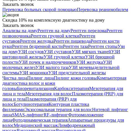
Заказать звонок
Перевозка больных скорой помощью
Перевозка реанимобилем
Скидка 10% на комплексную диагностику на дому
Заказать звонок
Анализы на дому
Рентген на дому
Рентген перелома
Рентген
позвоночника
Рентген грудной клетки
Рентген
суставов
Рентген желудка
Рентген пищевода
Рентген кисти
руки
Рентген бедренной кости
Рентген таза
Рентген стопы
Узи
на дому
УЗИ сосудов
УЗИ суставов
УЗИ мягких тканей
УЗИ
щитовидной железы
УЗИ грудной клетки
УЗИ брюшной
полости
УЗИ почек и надпочечников
УЗИ желудка
УЗИ
молочных желез
УЗИ малого таза
УЗИ мочевыделительной
системы
УЗИ мошонки
УЗИ предстательной железы
Чистка лица
Пилинг лица
Пилинг кожи головы
Компьютерная
диагностика волос и кожи
головы
Биоревитализация
Карбокситерапия
Мезотерапия для
лица и тела
Мезотерапия для волос
Плазмотерапия (PRP) для
лица и тела
Плазмотерапия (PRP) для
волос
Ботулинотерапия
Контурная пластика
филлерами
Экзосомальная терапия для волос
Нитевой лифтинг
лица
SMAS-лифтинг
RF-лифтинг
Фотоомоложение
лица
Фотодинамическая терапия
Аппаратные процедуры для
волос
Медицинский массаж
Лимфодренажный
массаж
Вакуумный массаж
Висцеральный