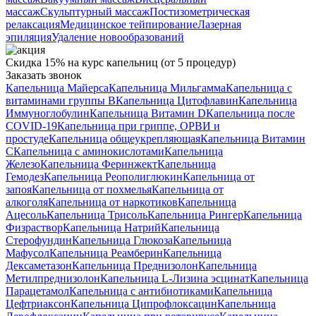
массаж
Скульптурный массаж
Постизометрическая
релаксация
Медицинское тейпирование
Лазерная
эпиляция
Удаление новообразований
Скидка 15% на курс капельниц (от 5 процедур)
Заказать звонок
Капельница Майерса
Капельница Мильгамма
Капельница с
витаминами группы B
Капельница Цитофлавин
Капельница
Иммуноглобулин
Капельница Витамин D
Капельница после
COVID-19
Капельница при гриппе, ОРВИ и
простуде
Капельница общеукрепляющая
Капельница Витамин
C
Капельница с аминокислотами
Капельница
Железо
Капельница Феринжект
Капельница
Гемодез
Капельница Реополиглюкин
Капельница от
запоя
Капельница от похмелья
Капельница от
алкоголя
Капельница от наркотиков
Капельница
Ацесоль
Капельница Трисоль
Капельница Рингер
Капельница
Физраствор
Капельница Натрий
Капельница
Стерофундин
Капельница Глюкоза
Капельница
Мафусол
Капельница Реамберин
Капельница
Дексаметазон
Капельница Преднизолон
Капельница
Метилпреднизолон
Капельница L-Лизина эсцинат
Капельница
Парацетамол
Капельница с антибиотиками
Капельница
Цефтриаксон
Капельница Ципрофлоксацин
Капельница