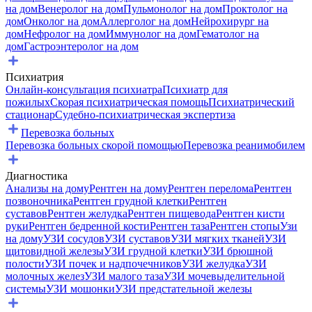
на дом
Венеролог на дом
Пульмонолог на дом
Проктолог на
дом
Онколог на дом
Аллерголог на дом
Нейрохирург на
дом
Нефролог на дом
Иммунолог на дом
Гематолог на
дом
Гастроэнтеролог на дом
Психиатрия
Онлайн-консультация психиатра
Психиатр для
пожилых
Скорая психиатрическая помощь
Психиатрический
стационар
Судебно-психиатрическая экспертиза
Перевозка больных
Перевозка больных скорой помощью
Перевозка реанимобилем
Диагностика
Анализы на дому
Рентген на дому
Рентген перелома
Рентген
позвоночника
Рентген грудной клетки
Рентген
суставов
Рентген желудка
Рентген пищевода
Рентген кисти
руки
Рентген бедренной кости
Рентген таза
Рентген стопы
Узи
на дому
УЗИ сосудов
УЗИ суставов
УЗИ мягких тканей
УЗИ
щитовидной железы
УЗИ грудной клетки
УЗИ брюшной
полости
УЗИ почек и надпочечников
УЗИ желудка
УЗИ
молочных желез
УЗИ малого таза
УЗИ мочевыделительной
системы
УЗИ мошонки
УЗИ предстательной железы