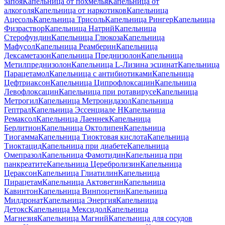
запоя
Капельница от похмелья
Капельница от
алкоголя
Капельница от наркотиков
Капельница
Ацесоль
Капельница Трисоль
Капельница Рингер
Капельница
Физраствор
Капельница Натрий
Капельница
Стерофундин
Капельница Глюкоза
Капельница
Мафусол
Капельница Реамберин
Капельница
Дексаметазон
Капельница Преднизолон
Капельница
Метилпреднизолон
Капельница L-Лизина эсцинат
Капельница
Парацетамол
Капельница с антибиотиками
Капельница
Цефтриаксон
Капельница Ципрофлоксацин
Капельница
Левофлоксацин
Капельница при ротавирусе
Капельница
Метрогил
Капельница Метронидазол
Капельница
Гептрал
Капельница Эссенциале Н
Капельница
Ремаксол
Капельница Лаеннек
Капельница
Берлитион
Капельница Октолипен
Капельница
Тиогамма
Капельница Тиоктовая кислота
Капельница
Тиоктацид
Капельница при диабете
Капельница
Омепразол
Капельница Фамотидин
Капельница при
панкреатите
Капельница Церебролизин
Капельница
Цераксон
Капельница Глиатилин
Капельница
Пирацетам
Капельница Актовегин
Капельница
Кавинтон
Капельница Винпоцетин
Капельница
Милдронат
Капельница Энергия
Капельница
Детокс
Капельница Мексидол
Капельница
Магнезия
Капельница Магний
Капельница для сосудов