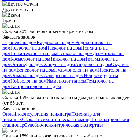
Другие услуги
Врачи
Скидка 20% на первый вызов врача на дом
Заказать звонок
Терапевт на дом
Кардиолог на дом
Эндокринолог на
дом
Невролог на дом
Нарколог на дом
Психиатр на
дом
Психотерапевт на дом
Психолог на дом
Дерматолог на
дом
Косметолог на дом
Трихолог на дом
Травматолог на
дом
Ортопед на дом
Хирург на дом
Андролог на дом
Окулист
на дом
Венеролог на дом
Пульмонолог на дом
Проктолог на
дом
Онколог на дом
Аллерголог на дом
Нейрохирург на
дом
Нефролог на дом
Иммунолог на дом
Гематолог на
дом
Гастроэнтеролог на дом
Скидка 15% на вызов психиатра на дом для пожилых людей
(от 65 лет)
Заказать звонок
Онлайн-консультация психиатра
Психиатр для
пожилых
Скорая психиатрическая помощь
Психиатрический
стационар
Судебно-психиатрическая экспертиза
Скидка 15% при заказе перевозки туда-обратно