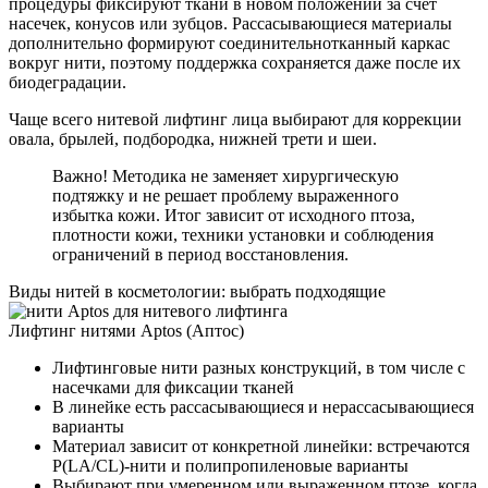
процедуры фиксируют ткани в новом положении за счет
насечек, конусов или зубцов. Рассасывающиеся материалы
дополнительно формируют соединительнотканный каркас
вокруг нити, поэтому поддержка сохраняется даже после их
биодеградации.
Чаще всего нитевой лифтинг лица выбирают для коррекции
овала, брылей, подбородка, нижней трети и шеи.
Важно! Методика не заменяет хирургическую
подтяжку и не решает проблему выраженного
избытка кожи. Итог зависит от исходного птоза,
плотности кожи, техники установки и соблюдения
ограничений в период восстановления.
Виды нитей в косметологии: выбрать подходящие
Лифтинг нитями Aptos (Аптос)
Лифтинговые нити разных конструкций, в том числе с
насечками для фиксации тканей
В линейке есть рассасывающиеся и нерассасывающиеся
варианты
Материал зависит от конкретной линейки: встречаются
P(LA/CL)-нити и полипропиленовые варианты
Выбирают при умеренном или выраженном птозе, когда