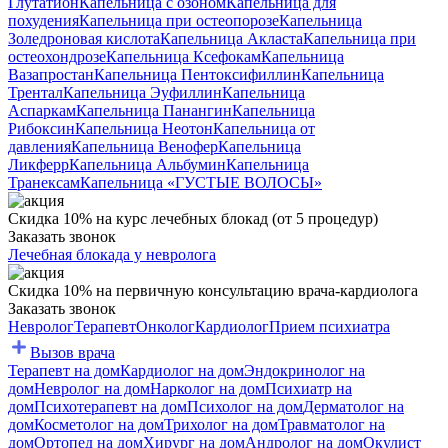
Глутатион
Капельница с озоном
Капельница для
похудения
Капельница при остеопорозе
Капельница
Золедроновая кислота
Капельница Акласта
Капельница при
остеохондрозе
Капельница Ксефокам
Капельница
Вазапростан
Капельница Пентоксифиллин
Капельница
Трентал
Капельница Эуфиллин
Капельница
Аспаркам
Капельница Панангин
Капельница
Рибоксин
Капельница Неотон
Капельница от
давления
Капельница Венофер
Капельница
Ликферр
Капельница Альбумин
Капельница
Транексам
Капельница «ГУСТЫЕ ВОЛОСЫ»
Скидка 10% на курс лечебных блокад (от 5 процедур)
Заказать звонок
Лечебная блокада у невролога
Скидка 10% на первичную консультацию врача-кардиолога
Заказать звонок
Невролог
Терапевт
Онколог
Кардиолог
Прием психиатра
Вызов врача
Терапевт на дом
Кардиолог на дом
Эндокринолог на
дом
Невролог на дом
Нарколог на дом
Психиатр на
дом
Психотерапевт на дом
Психолог на дом
Дерматолог на
дом
Косметолог на дом
Трихолог на дом
Травматолог на
дом
Ортопед на дом
Хирург на дом
Андролог на дом
Окулист