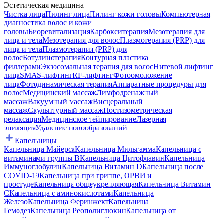
Эстетическая медицина
Чистка лица
Пилинг лица
Пилинг кожи головы
Компьютерная
диагностика волос и кожи
головы
Биоревитализация
Карбокситерапия
Мезотерапия для
лица и тела
Мезотерапия для волос
Плазмотерапия (PRP) для
лица и тела
Плазмотерапия (PRP) для
волос
Ботулинотерапия
Контурная пластика
филлерами
Экзосомальная терапия для волос
Нитевой лифтинг
лица
SMAS-лифтинг
RF-лифтинг
Фотоомоложение
лица
Фотодинамическая терапия
Аппаратные процедуры для
волос
Медицинский массаж
Лимфодренажный
массаж
Вакуумный массаж
Висцеральный
массаж
Скульптурный массаж
Постизометрическая
релаксация
Медицинское тейпирование
Лазерная
эпиляция
Удаление новообразований
Капельницы
Капельница Майерса
Капельница Мильгамма
Капельница с
витаминами группы B
Капельница Цитофлавин
Капельница
Иммуноглобулин
Капельница Витамин D
Капельница после
COVID-19
Капельница при гриппе, ОРВИ и
простуде
Капельница общеукрепляющая
Капельница Витамин
C
Капельница с аминокислотами
Капельница
Железо
Капельница Феринжект
Капельница
Гемодез
Капельница Реополиглюкин
Капельница от