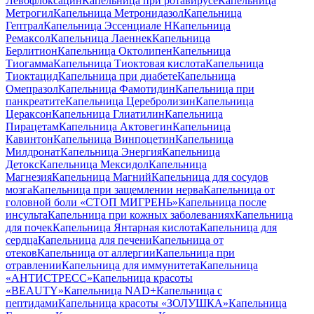
Левофлоксацин
Капельница при ротавирусе
Капельница
Метрогил
Капельница Метронидазол
Капельница
Гептрал
Капельница Эссенциале Н
Капельница
Ремаксол
Капельница Лаеннек
Капельница
Берлитион
Капельница Октолипен
Капельница
Тиогамма
Капельница Тиоктовая кислота
Капельница
Тиоктацид
Капельница при диабете
Капельница
Омепразол
Капельница Фамотидин
Капельница при
панкреатите
Капельница Церебролизин
Капельница
Цераксон
Капельница Глиатилин
Капельница
Пирацетам
Капельница Актовегин
Капельница
Кавинтон
Капельница Винпоцетин
Капельница
Милдронат
Капельница Энергия
Капельница
Детокс
Капельница Мексидол
Капельница
Магнезия
Капельница Магний
Капельница для сосудов
мозга
Капельница при защемлении нерва
Капельница от
головной боли «СТОП МИГРЕНЬ»
Капельница после
инсульта
Капельница при кожных заболеваниях
Капельница
для почек
Капельница Янтарная кислота
Капельница для
сердца
Капельница для печени
Капельница от
отеков
Капельница от аллергии
Капельница при
отравлении
Капельница для иммунитета
Капельница
«АНТИСТРЕСС»
Капельница красоты
«BEAUTY»
Капельница NAD+
Капельница с
пептидами
Капельница красоты «ЗОЛУШКА»
Капельница