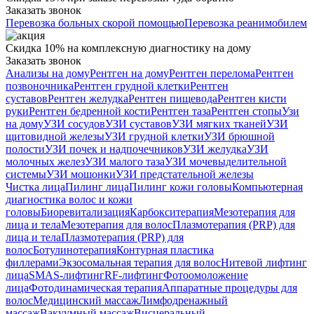
Заказать звонок
Перевозка больных скорой помощью
Перевозка реанимобилем
Скидка 10% на комплексную диагностику на дому
Заказать звонок
Анализы на дому
Рентген на дому
Рентген перелома
Рентген
позвоночника
Рентген грудной клетки
Рентген
суставов
Рентген желудка
Рентген пищевода
Рентген кисти
руки
Рентген бедренной кости
Рентген таза
Рентген стопы
Узи
на дому
УЗИ сосудов
УЗИ суставов
УЗИ мягких тканей
УЗИ
щитовидной железы
УЗИ грудной клетки
УЗИ брюшной
полости
УЗИ почек и надпочечников
УЗИ желудка
УЗИ
молочных желез
УЗИ малого таза
УЗИ мочевыделительной
системы
УЗИ мошонки
УЗИ предстательной железы
Чистка лица
Пилинг лица
Пилинг кожи головы
Компьютерная
диагностика волос и кожи
головы
Биоревитализация
Карбокситерапия
Мезотерапия для
лица и тела
Мезотерапия для волос
Плазмотерапия (PRP) для
лица и тела
Плазмотерапия (PRP) для
волос
Ботулинотерапия
Контурная пластика
филлерами
Экзосомальная терапия для волос
Нитевой лифтинг
лица
SMAS-лифтинг
RF-лифтинг
Фотоомоложение
лица
Фотодинамическая терапия
Аппаратные процедуры для
волос
Медицинский массаж
Лимфодренажный
массаж
Вакуумный массаж
Висцеральный