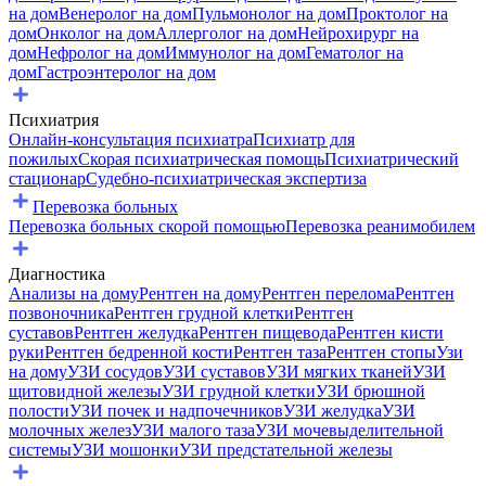
на дом
Венеролог на дом
Пульмонолог на дом
Проктолог на
дом
Онколог на дом
Аллерголог на дом
Нейрохирург на
дом
Нефролог на дом
Иммунолог на дом
Гематолог на
дом
Гастроэнтеролог на дом
Психиатрия
Онлайн-консультация психиатра
Психиатр для
пожилых
Скорая психиатрическая помощь
Психиатрический
стационар
Судебно-психиатрическая экспертиза
Перевозка больных
Перевозка больных скорой помощью
Перевозка реанимобилем
Диагностика
Анализы на дому
Рентген на дому
Рентген перелома
Рентген
позвоночника
Рентген грудной клетки
Рентген
суставов
Рентген желудка
Рентген пищевода
Рентген кисти
руки
Рентген бедренной кости
Рентген таза
Рентген стопы
Узи
на дому
УЗИ сосудов
УЗИ суставов
УЗИ мягких тканей
УЗИ
щитовидной железы
УЗИ грудной клетки
УЗИ брюшной
полости
УЗИ почек и надпочечников
УЗИ желудка
УЗИ
молочных желез
УЗИ малого таза
УЗИ мочевыделительной
системы
УЗИ мошонки
УЗИ предстательной железы