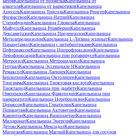
запоя
Капельница от похмелья
Капельница от
алкоголя
Капельница от наркотиков
Капельница
Ацесоль
Капельница Трисоль
Капельница Рингер
Капельница
Физраствор
Капельница Натрий
Капельница
Стерофундин
Капельница Глюкоза
Капельница
Мафусол
Капельница Реамберин
Капельница
Дексаметазон
Капельница Преднизолон
Капельница
Метилпреднизолон
Капельница L-Лизина эсцинат
Капельница
Парацетамол
Капельница с антибиотиками
Капельница
Цефтриаксон
Капельница Ципрофлоксацин
Капельница
Левофлоксацин
Капельница при ротавирусе
Капельница
Метрогил
Капельница Метронидазол
Капельница
Гептрал
Капельница Эссенциале Н
Капельница
Ремаксол
Капельница Лаеннек
Капельница
Берлитион
Капельница Октолипен
Капельница
Тиогамма
Капельница Тиоктовая кислота
Капельница
Тиоктацид
Капельница при диабете
Капельница
Омепразол
Капельница Фамотидин
Капельница при
панкреатите
Капельница Церебролизин
Капельница
Цераксон
Капельница Глиатилин
Капельница
Пирацетам
Капельница Актовегин
Капельница
Кавинтон
Капельница Винпоцетин
Капельница
Милдронат
Капельница Энергия
Капельница
Детокс
Капельница Мексидол
Капельница
Магнезия
Капельница Магний
Капельница для сосудов