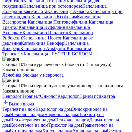
Глутатион
Капельница с озоном
Капельница для
похудения
Капельница при остеопорозе
Капельница
Золедроновая кислота
Капельница Акласта
Капельница при
остеохондрозе
Капельница Ксефокам
Капельница
Вазапростан
Капельница Пентоксифиллин
Капельница
Трентал
Капельница Эуфиллин
Капельница
Аспаркам
Капельница Панангин
Капельница
Рибоксин
Капельница Неотон
Капельница от
давления
Капельница Венофер
Капельница
Ликферр
Капельница Альбумин
Капельница
Транексам
Капельница «ГУСТЫЕ ВОЛОСЫ»
Скидка 10% на курс лечебных блокад (от 5 процедур)
Заказать звонок
Лечебная блокада у невролога
Скидка 10% на первичную консультацию врача-кардиолога
Заказать звонок
Невролог
Терапевт
Онколог
Кардиолог
Прием психиатра
Вызов врача
Терапевт на дом
Кардиолог на дом
Эндокринолог на
дом
Невролог на дом
Нарколог на дом
Психиатр на
дом
Психотерапевт на дом
Психолог на дом
Дерматолог на
дом
Косметолог на дом
Трихолог на дом
Травматолог на
дом
Ортопед на дом
Хирург на дом
Андролог на дом
Окулист