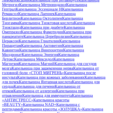
Левофлоксацин
Капельница при ротавирусе
Капельница
Метрогил
Капельница Метронидазол
Капельница
Гептрал
Капельница Эссенциале Н
Капельница
Ремаксол
Капельница Лаеннек
Капельница
Берлитион
Капельница Октолипен
Капельница
Тиогамма
Капельница Тиоктовая кислота
Капельница
Тиоктацид
Капельница при диабете
Капельница
Омепразол
Капельница Фамотидин
Капельница при
панкреатите
Капельница Церебролизин
Капельница
Цераксон
Капельница Глиатилин
Капельница
Пирацетам
Капельница Актовегин
Капельница
Кавинтон
Капельница Винпоцетин
Капельница
Милдронат
Капельница Энергия
Капельница
Детокс
Капельница Мексидол
Капельница
Магнезия
Капельница Магний
Капельница для сосудов
мозга
Капельница при защемлении нерва
Капельница от
головной боли «СТОП МИГРЕНЬ»
Капельница после
инсульта
Капельница при кожных заболеваниях
Капельница
для почек
Капельница Янтарная кислота
Капельница для
сердца
Капельница для печени
Капельница от
отеков
Капельница от аллергии
Капельница при
отравлении
Капельница для иммунитета
Капельница
«АНТИСТРЕСС»
Капельница красоты
«BEAUTY»
Капельница NAD+
Капельница с
пептидами
Капельница красоты «ЗОЛУШКА»
Капельница