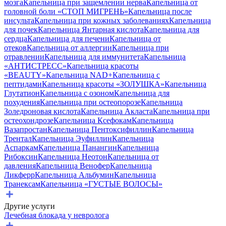
мозга
Капельница при защемлении нерва
Капельница от
головной боли «СТОП МИГРЕНЬ»
Капельница после
инсульта
Капельница при кожных заболеваниях
Капельница
для почек
Капельница Янтарная кислота
Капельница для
сердца
Капельница для печени
Капельница от
отеков
Капельница от аллергии
Капельница при
отравлении
Капельница для иммунитета
Капельница
«АНТИСТРЕСС»
Капельница красоты
«BEAUTY»
Капельница NAD+
Капельница с
пептидами
Капельница красоты «ЗОЛУШКА»
Капельница
Глутатион
Капельница с озоном
Капельница для
похудения
Капельница при остеопорозе
Капельница
Золедроновая кислота
Капельница Акласта
Капельница при
остеохондрозе
Капельница Ксефокам
Капельница
Вазапростан
Капельница Пентоксифиллин
Капельница
Трентал
Капельница Эуфиллин
Капельница
Аспаркам
Капельница Панангин
Капельница
Рибоксин
Капельница Неотон
Капельница от
давления
Капельница Венофер
Капельница
Ликферр
Капельница Альбумин
Капельница
Транексам
Капельница «ГУСТЫЕ ВОЛОСЫ»
Другие услуги
Лечебная блокада у невролога