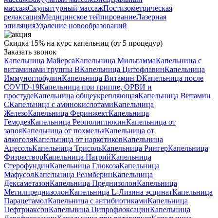
массаж
Скульптурный массаж
Постизометрическая
релаксация
Медицинское тейпирование
Лазерная
эпиляция
Удаление новообразований
Скидка 15% на курс капельниц (от 5 процедур)
Заказать звонок
Капельница Майерса
Капельница Мильгамма
Капельница с
витаминами группы B
Капельница Цитофлавин
Капельница
Иммуноглобулин
Капельница Витамин D
Капельница после
COVID-19
Капельница при гриппе, ОРВИ и
простуде
Капельница общеукрепляющая
Капельница Витамин
C
Капельница с аминокислотами
Капельница
Железо
Капельница Феринжект
Капельница
Гемодез
Капельница Реополиглюкин
Капельница от
запоя
Капельница от похмелья
Капельница от
алкоголя
Капельница от наркотиков
Капельница
Ацесоль
Капельница Трисоль
Капельница Рингер
Капельница
Физраствор
Капельница Натрий
Капельница
Стерофундин
Капельница Глюкоза
Капельница
Мафусол
Капельница Реамберин
Капельница
Дексаметазон
Капельница Преднизолон
Капельница
Метилпреднизолон
Капельница L-Лизина эсцинат
Капельница
Парацетамол
Капельница с антибиотиками
Капельница
Цефтриаксон
Капельница Ципрофлоксацин
Капельница