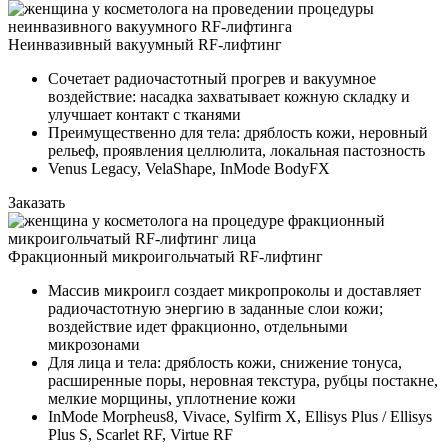
Неинвазивный вакуумный RF-лифтинг
Сочетает радиочастотный прогрев и вакуумное
воздействие: насадка захватывает кожную складку и
улучшает контакт с тканями
Преимущественно для тела: дряблость кожи, неровный
рельеф, проявления целлюлита, локальная пастозность
Venus Legacy, VelaShape, InMode BodyFX
Заказать
Фракционный микроигольчатый RF-лифтинг
Массив микроигл создает микропроколы и доставляет
радиочастотную энергию в заданные слои кожи;
воздействие идет фракционно, отдельными
микрозонами
Для лица и тела: дряблость кожи, снижение тонуса,
расширенные поры, неровная текстура, рубцы постакне,
мелкие морщины, уплотнение кожи
InMode Morpheus8, Vivace, Sylfirm X, Ellisys Plus / Ellisys
Plus S, Scarlet RF, Virtue RF