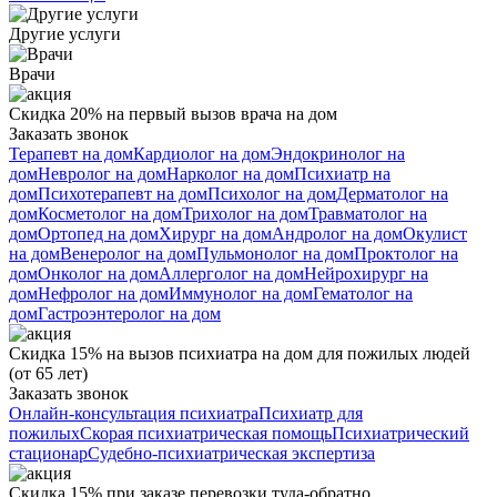
Другие услуги
Врачи
Скидка 20% на первый вызов врача на дом
Заказать звонок
Терапевт на дом
Кардиолог на дом
Эндокринолог на
дом
Невролог на дом
Нарколог на дом
Психиатр на
дом
Психотерапевт на дом
Психолог на дом
Дерматолог на
дом
Косметолог на дом
Трихолог на дом
Травматолог на
дом
Ортопед на дом
Хирург на дом
Андролог на дом
Окулист
на дом
Венеролог на дом
Пульмонолог на дом
Проктолог на
дом
Онколог на дом
Аллерголог на дом
Нейрохирург на
дом
Нефролог на дом
Иммунолог на дом
Гематолог на
дом
Гастроэнтеролог на дом
Скидка 15% на вызов психиатра на дом для пожилых людей
(от 65 лет)
Заказать звонок
Онлайн-консультация психиатра
Психиатр для
пожилых
Скорая психиатрическая помощь
Психиатрический
стационар
Судебно-психиатрическая экспертиза
Скидка 15% при заказе перевозки туда-обратно