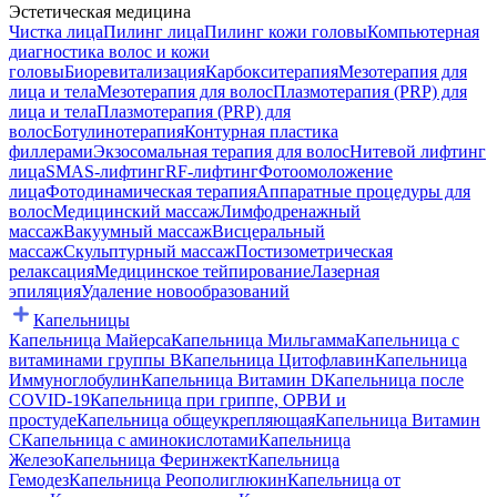
Эстетическая медицина
Чистка лица
Пилинг лица
Пилинг кожи головы
Компьютерная
диагностика волос и кожи
головы
Биоревитализация
Карбокситерапия
Мезотерапия для
лица и тела
Мезотерапия для волос
Плазмотерапия (PRP) для
лица и тела
Плазмотерапия (PRP) для
волос
Ботулинотерапия
Контурная пластика
филлерами
Экзосомальная терапия для волос
Нитевой лифтинг
лица
SMAS-лифтинг
RF-лифтинг
Фотоомоложение
лица
Фотодинамическая терапия
Аппаратные процедуры для
волос
Медицинский массаж
Лимфодренажный
массаж
Вакуумный массаж
Висцеральный
массаж
Скульптурный массаж
Постизометрическая
релаксация
Медицинское тейпирование
Лазерная
эпиляция
Удаление новообразований
Капельницы
Капельница Майерса
Капельница Мильгамма
Капельница с
витаминами группы B
Капельница Цитофлавин
Капельница
Иммуноглобулин
Капельница Витамин D
Капельница после
COVID-19
Капельница при гриппе, ОРВИ и
простуде
Капельница общеукрепляющая
Капельница Витамин
C
Капельница с аминокислотами
Капельница
Железо
Капельница Феринжект
Капельница
Гемодез
Капельница Реополиглюкин
Капельница от