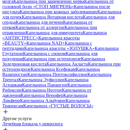
мозга
Капельница при защемлении нерва
Капельница от
головной боли «СТОП МИГРЕНЬ»
Капельница после
инсульта
Капельница при кожных заболеваниях
Капельница
для почек
Капельница Янтарная кислота
Капельница для
сердца
Капельница для печени
Капельница от
отеков
Капельница от аллергии
Капельница при
отравлении
Капельница для иммунитета
Капельница
«АНТИСТРЕСС»
Капельница красоты
«BEAUTY»
Капельница NAD+
Капельница с
пептидами
Капельница красоты «ЗОЛУШКА»
Капельница
Глутатион
Капельница с озоном
Капельница для
похудения
Капельница при остеопорозе
Капельница
Золедроновая кислота
Капельница Акласта
Капельница при
остеохондрозе
Капельница Ксефокам
Капельница
Вазапростан
Капельница Пентоксифиллин
Капельница
Трентал
Капельница Эуфиллин
Капельница
Аспаркам
Капельница Панангин
Капельница
Рибоксин
Капельница Неотон
Капельница от
давления
Капельница Венофер
Капельница
Ликферр
Капельница Альбумин
Капельница
Транексам
Капельница «ГУСТЫЕ ВОЛОСЫ»
Другие услуги
Лечебная блокада у невролога