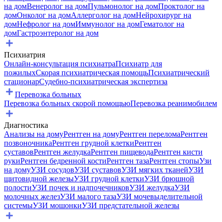
на дом
Венеролог на дом
Пульмонолог на дом
Проктолог на
дом
Онколог на дом
Аллерголог на дом
Нейрохирург на
дом
Нефролог на дом
Иммунолог на дом
Гематолог на
дом
Гастроэнтеролог на дом
Психиатрия
Онлайн-консультация психиатра
Психиатр для
пожилых
Скорая психиатрическая помощь
Психиатрический
стационар
Судебно-психиатрическая экспертиза
Перевозка больных
Перевозка больных скорой помощью
Перевозка реанимобилем
Диагностика
Анализы на дому
Рентген на дому
Рентген перелома
Рентген
позвоночника
Рентген грудной клетки
Рентген
суставов
Рентген желудка
Рентген пищевода
Рентген кисти
руки
Рентген бедренной кости
Рентген таза
Рентген стопы
Узи
на дому
УЗИ сосудов
УЗИ суставов
УЗИ мягких тканей
УЗИ
щитовидной железы
УЗИ грудной клетки
УЗИ брюшной
полости
УЗИ почек и надпочечников
УЗИ желудка
УЗИ
молочных желез
УЗИ малого таза
УЗИ мочевыделительной
системы
УЗИ мошонки
УЗИ предстательной железы