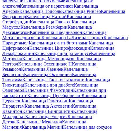
запоя
Капельница от похмелья
Капельница от
алкоголя
Капельница от наркотиков
Капельница
Ацесоль
Капельница Трисоль
Капельница Рингер
Капельница
Физраствор
Капельница Натрий
Капельница
Стерофундин
Капельница Глюкоза
Капельница
Мафусол
Капельница Реамберин
Капельница
Дексаметазон
Капельница Преднизолон
Капельница
Метилпреднизолон
Капельница L-Лизина эсцинат
Капельница
Парацетамол
Капельница с антибиотиками
Капельница
Цефтриаксон
Капельница Ципрофлоксацин
Капельница
Левофлоксацин
Капельница при ротавирусе
Капельница
Метрогил
Капельница Метронидазол
Капельница
Гептрал
Капельница Эссенциале Н
Капельница
Ремаксол
Капельница Лаеннек
Капельница
Берлитион
Капельница Октолипен
Капельница
Тиогамма
Капельница Тиоктовая кислота
Капельница
Тиоктацид
Капельница при диабете
Капельница
Омепразол
Капельница Фамотидин
Капельница при
панкреатите
Капельница Церебролизин
Капельница
Цераксон
Капельница Глиатилин
Капельница
Пирацетам
Капельница Актовегин
Капельница
Кавинтон
Капельница Винпоцетин
Капельница
Милдронат
Капельница Энергия
Капельница
Детокс
Капельница Мексидол
Капельница
Магнезия
Капельница Магний
Капельница для сосудов