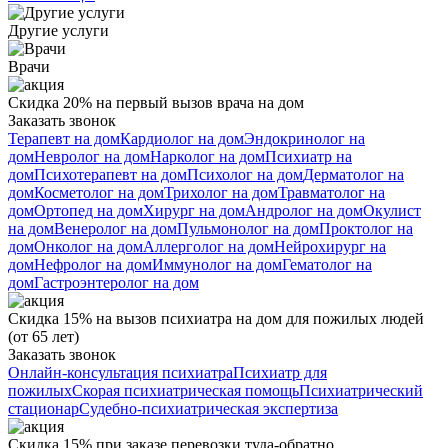
Другие услуги
Врачи
Скидка 20% на первый вызов врача на дом
Заказать звонок
Терапевт на дом
Кардиолог на дом
Эндокринолог на
дом
Невролог на дом
Нарколог на дом
Психиатр на
дом
Психотерапевт на дом
Психолог на дом
Дерматолог на
дом
Косметолог на дом
Трихолог на дом
Травматолог на
дом
Ортопед на дом
Хирург на дом
Андролог на дом
Окулист
на дом
Венеролог на дом
Пульмонолог на дом
Проктолог на
дом
Онколог на дом
Аллерголог на дом
Нейрохирург на
дом
Нефролог на дом
Иммунолог на дом
Гематолог на
дом
Гастроэнтеролог на дом
Скидка 15% на вызов психиатра на дом для пожилых людей
(от 65 лет)
Заказать звонок
Онлайн-консультация психиатра
Психиатр для
пожилых
Скорая психиатрическая помощь
Психиатрический
стационар
Судебно-психиатрическая экспертиза
Скидка 15% при заказе перевозки туда-обратно