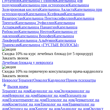
Глутатион
Капельница с озоном
Капельница для
похудения
Капельница при остеопорозе
Капельница
Золедроновая кислота
Капельница Акласта
Капельница при
остеохондрозе
Капельница Ксефокам
Капельница
Вазапростан
Капельница Пентоксифиллин
Капельница
Трентал
Капельница Эуфиллин
Капельница
Аспаркам
Капельница Панангин
Капельница
Рибоксин
Капельница Неотон
Капельница от
давления
Капельница Венофер
Капельница
Ликферр
Капельница Альбумин
Капельница
Транексам
Капельница «ГУСТЫЕ ВОЛОСЫ»
Скидка 10% на курс лечебных блокад (от 5 процедур)
Заказать звонок
Лечебная блокада у невролога
Скидка 10% на первичную консультацию врача-кардиолога
Заказать звонок
Невролог
Терапевт
Онколог
Кардиолог
Прием психиатра
Вызов врача
Терапевт на дом
Кардиолог на дом
Эндокринолог на
дом
Невролог на дом
Нарколог на дом
Психиатр на
дом
Психотерапевт на дом
Психолог на дом
Дерматолог на
дом
Косметолог на дом
Трихолог на дом
Травматолог на
дом
Ортопед на дом
Хирург на дом
Андролог на дом
Окулист