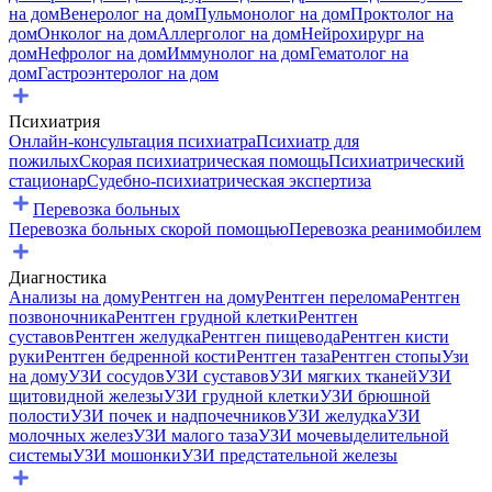
на дом
Венеролог на дом
Пульмонолог на дом
Проктолог на
дом
Онколог на дом
Аллерголог на дом
Нейрохирург на
дом
Нефролог на дом
Иммунолог на дом
Гематолог на
дом
Гастроэнтеролог на дом
Психиатрия
Онлайн-консультация психиатра
Психиатр для
пожилых
Скорая психиатрическая помощь
Психиатрический
стационар
Судебно-психиатрическая экспертиза
Перевозка больных
Перевозка больных скорой помощью
Перевозка реанимобилем
Диагностика
Анализы на дому
Рентген на дому
Рентген перелома
Рентген
позвоночника
Рентген грудной клетки
Рентген
суставов
Рентген желудка
Рентген пищевода
Рентген кисти
руки
Рентген бедренной кости
Рентген таза
Рентген стопы
Узи
на дому
УЗИ сосудов
УЗИ суставов
УЗИ мягких тканей
УЗИ
щитовидной железы
УЗИ грудной клетки
УЗИ брюшной
полости
УЗИ почек и надпочечников
УЗИ желудка
УЗИ
молочных желез
УЗИ малого таза
УЗИ мочевыделительной
системы
УЗИ мошонки
УЗИ предстательной железы