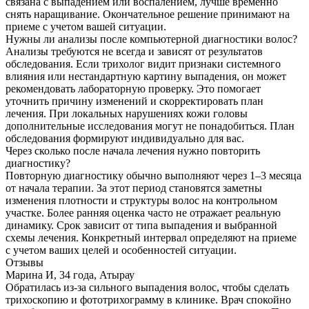
связана с выпадением или воспалением, лучше временно
снять наращивание. Окончательное решение принимают на
приеме с учетом вашей ситуации.
Нужны ли анализы после компьютерной диагностики волос?
Анализы требуются не всегда и зависят от результатов
обследования. Если трихолог видит признаки системного
влияния или нестандартную картину выпадения, он может
рекомендовать лабораторную проверку. Это помогает
уточнить причину изменений и скорректировать план
лечения. При локальных нарушениях кожи головы
дополнительные исследования могут не понадобиться. План
обследования формируют индивидуально для вас.
Через сколько после начала лечения нужно повторить
диагностику?
Повторную диагностику обычно выполняют через 1–3 месяца
от начала терапии. За этот период становятся заметны
изменения плотности и структуры волос на контрольном
участке. Более ранняя оценка часто не отражает реальную
динамику. Срок зависит от типа выпадения и выбранной
схемы лечения. Конкретный интервал определяют на приеме
с учетом ваших целей и особенностей ситуации.
Отзывы
Марина И, 34 года, Атырау
Обратилась из-за сильного выпадения волос, чтобы сделать
трихоскопию и фототрихограмму в клинике. Врач спокойно