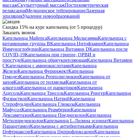
массаж
Скульптурный массаж
Постизометрическая
релаксация
Медицинское тейпирование
Лазерная
эпиляция
Удаление новообразований
Скидка 15% на курс капельниц (от 5 процедур)
Заказать звонок
Капельница Майерса
Капельница Мильгамма
Капельница с
витаминами группы B
Капельница Цитофлавин
Капельница
Иммуноглобулин
Капельница Витамин D
Капельница после
COVID-19
Капельница при гриппе, ОРВИ и
простуде
Капельница общеукрепляющая
Капельница Витамин
C
Капельница с аминокислотами
Капельница
Железо
Капельница Феринжект
Капельница
Гемодез
Капельница Реополиглюкин
Капельница от
запоя
Капельница от похмелья
Капельница от
алкоголя
Капельница от наркотиков
Капельница
Ацесоль
Капельница Трисоль
Капельница Рингер
Капельница
Физраствор
Капельница Натрий
Капельница
Стерофундин
Капельница Глюкоза
Капельница
Мафусол
Капельница Реамберин
Капельница
Дексаметазон
Капельница Преднизолон
Капельница
Метилпреднизолон
Капельница L-Лизина эсцинат
Капельница
Парацетамол
Капельница с антибиотиками
Капельница
Цефтриаксон
Капельница Ципрофлоксацин
Капельница