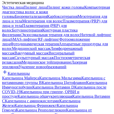
Эстетическая медицина
Чистка лица
Пилинг лица
Пилинг кожи головы
Компьютерная
диагностика волос и кожи
головы
Биоревитализация
Карбокситерапия
Мезотерапия для
лица и тела
Мезотерапия для волос
Плазмотерапия (PRP) для
лица и тела
Плазмотерапия (PRP) для
волос
Ботулинотерапия
Контурная пластика
филлерами
Экзосомальная терапия для волос
Нитевой лифтинг
лица
SMAS-лифтинг
RF-лифтинг
Фотоомоложение
лица
Фотодинамическая терапия
Аппаратные процедуры для
волос
Медицинский массаж
Лимфодренажный
массаж
Вакуумный массаж
Висцеральный
массаж
Скульптурный массаж
Постизометрическая
релаксация
Медицинское тейпирование
Лазерная
эпиляция
Удаление новообразований
Капельницы
Капельница Майерса
Капельница Мильгамма
Капельница с
витаминами группы B
Капельница Цитофлавин
Капельница
Иммуноглобулин
Капельница Витамин D
Капельница после
COVID-19
Капельница при гриппе, ОРВИ и
простуде
Капельница общеукрепляющая
Капельница Витамин
C
Капельница с аминокислотами
Капельница
Железо
Капельница Феринжект
Капельница
Гемодез
Капельница Реополиглюкин
Капельница от