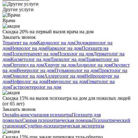
Другие услуги
Врачи
Скидка 20% на первый вызов врача на дом
Заказать звонок
Терапевт на дом
Кардиолог на дом
Эндокринолог на
дом
Невролог на дом
Нарколог на дом
Психиатр на
дом
Психотерапевт на дом
Психолог на дом
Дерматолог на
дом
Косметолог на дом
Трихолог на дом
Травматолог на
дом
Ортопед на дом
Хирург на дом
Андролог на дом
Окулист
на дом
Венеролог на дом
Пульмонолог на дом
Проктолог на
дом
Онколог на дом
Аллерголог на дом
Нейрохирург на
дом
Нефролог на дом
Иммунолог на дом
Гематолог на
дом
Гастроэнтеролог на дом
Скидка 15% на вызов психиатра на дом для пожилых людей
(от 65 лет)
Заказать звонок
Онлайн-консультация психиатра
Психиатр для
пожилых
Скорая психиатрическая помощь
Психиатрический
стационар
Судебно-психиатрическая экспертиза
Скидка 15% при заказе перевозки туда-обратно