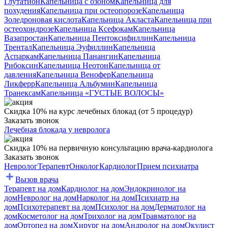
Глутатион
Капельница с озоном
Капельница для
похудения
Капельница при остеопорозе
Капельница
Золедроновая кислота
Капельница Акласта
Капельница при
остеохондрозе
Капельница Ксефокам
Капельница
Вазапростан
Капельница Пентоксифиллин
Капельница
Трентал
Капельница Эуфиллин
Капельница
Аспаркам
Капельница Панангин
Капельница
Рибоксин
Капельница Неотон
Капельница от
давления
Капельница Венофер
Капельница
Ликферр
Капельница Альбумин
Капельница
Транексам
Капельница «ГУСТЫЕ ВОЛОСЫ»
Скидка 10% на курс лечебных блокад (от 5 процедур)
Заказать звонок
Лечебная блокада у невролога
Скидка 10% на первичную консультацию врача-кардиолога
Заказать звонок
Невролог
Терапевт
Онколог
Кардиолог
Прием психиатра
Вызов врача
Терапевт на дом
Кардиолог на дом
Эндокринолог на
дом
Невролог на дом
Нарколог на дом
Психиатр на
дом
Психотерапевт на дом
Психолог на дом
Дерматолог на
дом
Косметолог на дом
Трихолог на дом
Травматолог на
дом
Ортопед на дом
Хирург на дом
Андролог на дом
Окулист