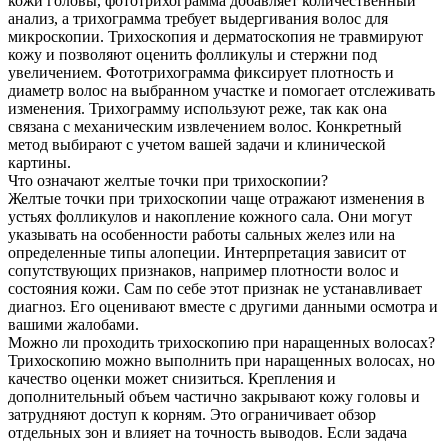
кожи головы, фототрихограмма добавляет количественный
анализ, а трихограмма требует выдергивания волос для
микроскопии. Трихоскопия и дерматоскопия не травмируют
кожу и позволяют оценить фолликулы и стержни под
увеличением. Фототрихограмма фиксирует плотность и
диаметр волос на выбранном участке и помогает отслеживать
изменения. Трихограмму используют реже, так как она
связана с механическим извлечением волос. Конкретный
метод выбирают с учетом вашей задачи и клинической
картины.
Что означают желтые точки при трихоскопии?
Желтые точки при трихоскопии чаще отражают изменения в
устьях фолликулов и накопление кожного сала. Они могут
указывать на особенности работы сальных желез или на
определенные типы алопеции. Интерпретация зависит от
сопутствующих признаков, например плотности волос и
состояния кожи. Сам по себе этот признак не устанавливает
диагноз. Его оценивают вместе с другими данными осмотра и
вашими жалобами.
Можно ли проходить трихоскопию при наращенных волосах?
Трихоскопию можно выполнить при наращенных волосах, но
качество оценки может снизиться. Крепления и
дополнительный объем частично закрывают кожу головы и
затрудняют доступ к корням. Это ограничивает обзор
отдельных зон и влияет на точность выводов. Если задача