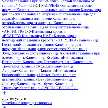
мозга
Капельница при защемлении нерва
Капельница от
головной боли «СТОП МИГРЕНЬ»
Капельница после
инсульта
Капельница при кожных заболеваниях
Капельница
для почек
Капельница Янтарная кислота
Капельница для
сердца
Капельница для печени
Капельница от
отеков
Капельница от аллергии
Капельница при
отравлении
Капельница для иммунитета
Капельница
«АНТИСТРЕСС»
Капельница красоты
«BEAUTY»
Капельница NAD+
Капельница с
пептидами
Капельница красоты «ЗОЛУШКА»
Капельница
Глутатион
Капельница с озоном
Капельница для
похудения
Капельница при остеопорозе
Капельница
Золедроновая кислота
Капельница Акласта
Капельница при
остеохондрозе
Капельница Ксефокам
Капельница
Вазапростан
Капельница Пентоксифиллин
Капельница
Трентал
Капельница Эуфиллин
Капельница
Аспаркам
Капельница Панангин
Капельница
Рибоксин
Капельница Неотон
Капельница от
давления
Капельница Венофер
Капельница
Ликферр
Капельница Альбумин
Капельница
Транексам
Капельница «ГУСТЫЕ ВОЛОСЫ»
Другие услуги
Лечебная блокада у невролога