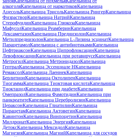
запоя
Капельница от похмелья
Капельница от
алкоголя
Капельница от наркотиков
Капельница
Ацесоль
Капельница Трисоль
Капельница Рингер
Капельница
Физраствор
Капельница Натрий
Капельница
Стерофундин
Капельница Глюкоза
Капельница
Мафусол
Капельница Реамберин
Капельница
Дексаметазон
Капельница Преднизолон
Капельница
Метилпреднизолон
Капельница L-Лизина эсцинат
Капельница
Парацетамол
Капельница с антибиотиками
Капельница
Цефтриаксон
Капельница Ципрофлоксацин
Капельница
Левофлоксацин
Капельница при ротавирусе
Капельница
Метрогил
Капельница Метронидазол
Капельница
Гептрал
Капельница Эссенциале Н
Капельница
Ремаксол
Капельница Лаеннек
Капельница
Берлитион
Капельница Октолипен
Капельница
Тиогамма
Капельница Тиоктовая кислота
Капельница
Тиоктацид
Капельница при диабете
Капельница
Омепразол
Капельница Фамотидин
Капельница при
панкреатите
Капельница Церебролизин
Капельница
Цераксон
Капельница Глиатилин
Капельница
Пирацетам
Капельница Актовегин
Капельница
Кавинтон
Капельница Винпоцетин
Капельница
Милдронат
Капельница Энергия
Капельница
Детокс
Капельница Мексидол
Капельница
Магнезия
Капельница Магний
Капельница для сосудов