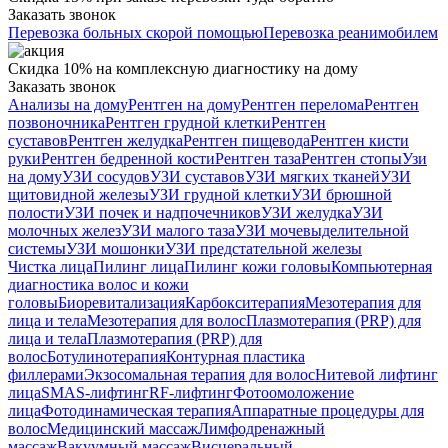
Заказать звонок
Перевозка больных скорой помощью
Перевозка реанимобилем
Скидка 10% на комплексную диагностику на дому
Заказать звонок
Анализы на дому
Рентген на дому
Рентген перелома
Рентген
позвоночника
Рентген грудной клетки
Рентген
суставов
Рентген желудка
Рентген пищевода
Рентген кисти
руки
Рентген бедренной кости
Рентген таза
Рентген стопы
Узи
на дому
УЗИ сосудов
УЗИ суставов
УЗИ мягких тканей
УЗИ
щитовидной железы
УЗИ грудной клетки
УЗИ брюшной
полости
УЗИ почек и надпочечников
УЗИ желудка
УЗИ
молочных желез
УЗИ малого таза
УЗИ мочевыделительной
системы
УЗИ мошонки
УЗИ предстательной железы
Чистка лица
Пилинг лица
Пилинг кожи головы
Компьютерная
диагностика волос и кожи
головы
Биоревитализация
Карбокситерапия
Мезотерапия для
лица и тела
Мезотерапия для волос
Плазмотерапия (PRP) для
лица и тела
Плазмотерапия (PRP) для
волос
Ботулинотерапия
Контурная пластика
филлерами
Экзосомальная терапия для волос
Нитевой лифтинг
лица
SMAS-лифтинг
RF-лифтинг
Фотоомоложение
лица
Фотодинамическая терапия
Аппаратные процедуры для
волос
Медицинский массаж
Лимфодренажный
массаж
Вакуумный массаж
Висцеральный