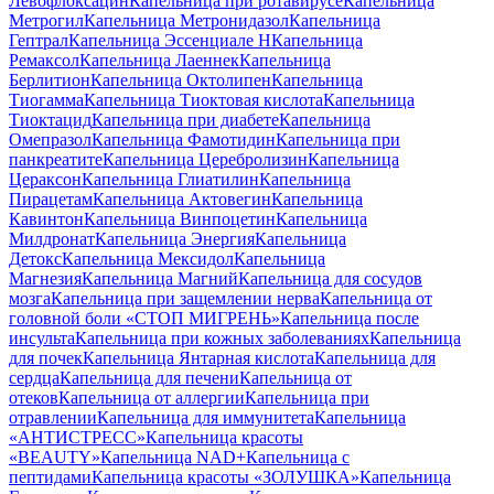
Левофлоксацин
Капельница при ротавирусе
Капельница
Метрогил
Капельница Метронидазол
Капельница
Гептрал
Капельница Эссенциале Н
Капельница
Ремаксол
Капельница Лаеннек
Капельница
Берлитион
Капельница Октолипен
Капельница
Тиогамма
Капельница Тиоктовая кислота
Капельница
Тиоктацид
Капельница при диабете
Капельница
Омепразол
Капельница Фамотидин
Капельница при
панкреатите
Капельница Церебролизин
Капельница
Цераксон
Капельница Глиатилин
Капельница
Пирацетам
Капельница Актовегин
Капельница
Кавинтон
Капельница Винпоцетин
Капельница
Милдронат
Капельница Энергия
Капельница
Детокс
Капельница Мексидол
Капельница
Магнезия
Капельница Магний
Капельница для сосудов
мозга
Капельница при защемлении нерва
Капельница от
головной боли «СТОП МИГРЕНЬ»
Капельница после
инсульта
Капельница при кожных заболеваниях
Капельница
для почек
Капельница Янтарная кислота
Капельница для
сердца
Капельница для печени
Капельница от
отеков
Капельница от аллергии
Капельница при
отравлении
Капельница для иммунитета
Капельница
«АНТИСТРЕСС»
Капельница красоты
«BEAUTY»
Капельница NAD+
Капельница с
пептидами
Капельница красоты «ЗОЛУШКА»
Капельница