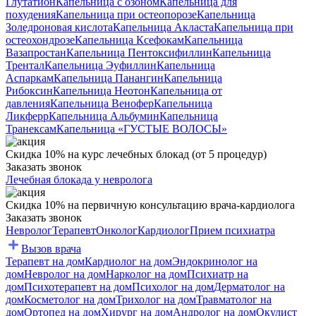
Глутатион
Капельница с озоном
Капельница для
похудения
Капельница при остеопорозе
Капельница
Золедроновая кислота
Капельница Акласта
Капельница при
остеохондрозе
Капельница Ксефокам
Капельница
Вазапростан
Капельница Пентоксифиллин
Капельница
Трентал
Капельница Эуфиллин
Капельница
Аспаркам
Капельница Панангин
Капельница
Рибоксин
Капельница Неотон
Капельница от
давления
Капельница Венофер
Капельница
Ликферр
Капельница Альбумин
Капельница
Транексам
Капельница «ГУСТЫЕ ВОЛОСЫ»
Скидка 10% на курс лечебных блокад (от 5 процедур)
Заказать звонок
Лечебная блокада у невролога
Скидка 10% на первичную консультацию врача-кардиолога
Заказать звонок
Невролог
Терапевт
Онколог
Кардиолог
Прием психиатра
Вызов врача
Терапевт на дом
Кардиолог на дом
Эндокринолог на
дом
Невролог на дом
Нарколог на дом
Психиатр на
дом
Психотерапевт на дом
Психолог на дом
Дерматолог на
дом
Косметолог на дом
Трихолог на дом
Травматолог на
дом
Ортопед на дом
Хирург на дом
Андролог на дом
Окулист