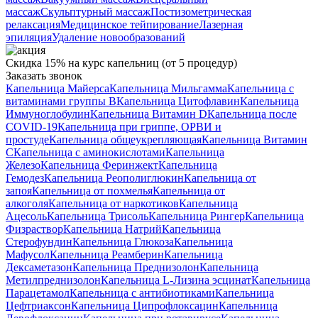
массаж
Скульптурный массаж
Постизометрическая
релаксация
Медицинское тейпирование
Лазерная
эпиляция
Удаление новообразований
Скидка 15% на курс капельниц (от 5 процедур)
Заказать звонок
Капельница Майерса
Капельница Мильгамма
Капельница с
витаминами группы B
Капельница Цитофлавин
Капельница
Иммуноглобулин
Капельница Витамин D
Капельница после
COVID-19
Капельница при гриппе, ОРВИ и
простуде
Капельница общеукрепляющая
Капельница Витамин
C
Капельница с аминокислотами
Капельница
Железо
Капельница Феринжект
Капельница
Гемодез
Капельница Реополиглюкин
Капельница от
запоя
Капельница от похмелья
Капельница от
алкоголя
Капельница от наркотиков
Капельница
Ацесоль
Капельница Трисоль
Капельница Рингер
Капельница
Физраствор
Капельница Натрий
Капельница
Стерофундин
Капельница Глюкоза
Капельница
Мафусол
Капельница Реамберин
Капельница
Дексаметазон
Капельница Преднизолон
Капельница
Метилпреднизолон
Капельница L-Лизина эсцинат
Капельница
Парацетамол
Капельница с антибиотиками
Капельница
Цефтриаксон
Капельница Ципрофлоксацин
Капельница