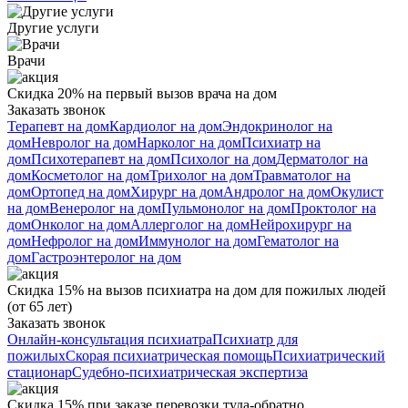
Другие услуги
Врачи
Скидка 20% на первый вызов врача на дом
Заказать звонок
Терапевт на дом
Кардиолог на дом
Эндокринолог на
дом
Невролог на дом
Нарколог на дом
Психиатр на
дом
Психотерапевт на дом
Психолог на дом
Дерматолог на
дом
Косметолог на дом
Трихолог на дом
Травматолог на
дом
Ортопед на дом
Хирург на дом
Андролог на дом
Окулист
на дом
Венеролог на дом
Пульмонолог на дом
Проктолог на
дом
Онколог на дом
Аллерголог на дом
Нейрохирург на
дом
Нефролог на дом
Иммунолог на дом
Гематолог на
дом
Гастроэнтеролог на дом
Скидка 15% на вызов психиатра на дом для пожилых людей
(от 65 лет)
Заказать звонок
Онлайн-консультация психиатра
Психиатр для
пожилых
Скорая психиатрическая помощь
Психиатрический
стационар
Судебно-психиатрическая экспертиза
Скидка 15% при заказе перевозки туда-обратно