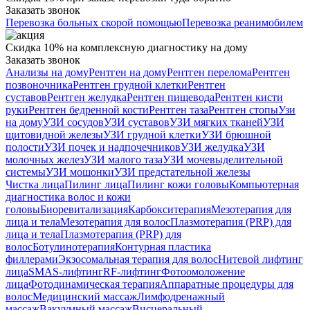
Заказать звонок
Перевозка больных скорой помощью
Перевозка реанимобилем
Скидка 10% на комплексную диагностику на дому
Заказать звонок
Анализы на дому
Рентген на дому
Рентген перелома
Рентген
позвоночника
Рентген грудной клетки
Рентген
суставов
Рентген желудка
Рентген пищевода
Рентген кисти
руки
Рентген бедренной кости
Рентген таза
Рентген стопы
Узи
на дому
УЗИ сосудов
УЗИ суставов
УЗИ мягких тканей
УЗИ
щитовидной железы
УЗИ грудной клетки
УЗИ брюшной
полости
УЗИ почек и надпочечников
УЗИ желудка
УЗИ
молочных желез
УЗИ малого таза
УЗИ мочевыделительной
системы
УЗИ мошонки
УЗИ предстательной железы
Чистка лица
Пилинг лица
Пилинг кожи головы
Компьютерная
диагностика волос и кожи
головы
Биоревитализация
Карбокситерапия
Мезотерапия для
лица и тела
Мезотерапия для волос
Плазмотерапия (PRP) для
лица и тела
Плазмотерапия (PRP) для
волос
Ботулинотерапия
Контурная пластика
филлерами
Экзосомальная терапия для волос
Нитевой лифтинг
лица
SMAS-лифтинг
RF-лифтинг
Фотоомоложение
лица
Фотодинамическая терапия
Аппаратные процедуры для
волос
Медицинский массаж
Лимфодренажный
массаж
Вакуумный массаж
Висцеральный