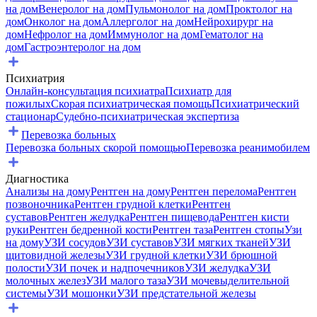
на дом
Венеролог на дом
Пульмонолог на дом
Проктолог на
дом
Онколог на дом
Аллерголог на дом
Нейрохирург на
дом
Нефролог на дом
Иммунолог на дом
Гематолог на
дом
Гастроэнтеролог на дом
Психиатрия
Онлайн-консультация психиатра
Психиатр для
пожилых
Скорая психиатрическая помощь
Психиатрический
стационар
Судебно-психиатрическая экспертиза
Перевозка больных
Перевозка больных скорой помощью
Перевозка реанимобилем
Диагностика
Анализы на дому
Рентген на дому
Рентген перелома
Рентген
позвоночника
Рентген грудной клетки
Рентген
суставов
Рентген желудка
Рентген пищевода
Рентген кисти
руки
Рентген бедренной кости
Рентген таза
Рентген стопы
Узи
на дому
УЗИ сосудов
УЗИ суставов
УЗИ мягких тканей
УЗИ
щитовидной железы
УЗИ грудной клетки
УЗИ брюшной
полости
УЗИ почек и надпочечников
УЗИ желудка
УЗИ
молочных желез
УЗИ малого таза
УЗИ мочевыделительной
системы
УЗИ мошонки
УЗИ предстательной железы