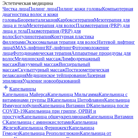
Эстетическая медицина
Чистка лица
Пилинг лица
Пилинг кожи головы
Компьютерная
диагностика волос и кожи
головы
Биоревитализация
Карбокситерапия
Мезотерапия для
лица и тела
Мезотерапия для волос
Плазмотерапия (PRP) для
лица и тела
Плазмотерапия (PRP) для
волос
Ботулинотерапия
Контурная пластика
филлерами
Экзосомальная терапия для волос
Нитевой лифтинг
лица
SMAS-лифтинг
RF-лифтинг
Фотоомоложение
лица
Фотодинамическая терапия
Аппаратные процедуры для
волос
Медицинский массаж
Лимфодренажный
массаж
Вакуумный массаж
Висцеральный
массаж
Скульптурный массаж
Постизометрическая
релаксация
Медицинское тейпирование
Лазерная
эпиляция
Удаление новообразований
Капельницы
Капельница Майерса
Капельница Мильгамма
Капельница с
витаминами группы B
Капельница Цитофлавин
Капельница
Иммуноглобулин
Капельница Витамин D
Капельница после
COVID-19
Капельница при гриппе, ОРВИ и
простуде
Капельница общеукрепляющая
Капельница Витамин
C
Капельница с аминокислотами
Капельница
Железо
Капельница Феринжект
Капельница
Гемодез
Капельница Реополиглюкин
Капельница от