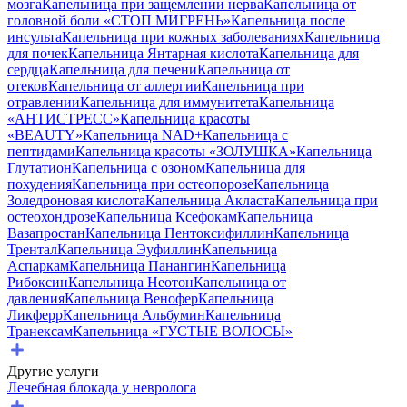
мозга
Капельница при защемлении нерва
Капельница от
головной боли «СТОП МИГРЕНЬ»
Капельница после
инсульта
Капельница при кожных заболеваниях
Капельница
для почек
Капельница Янтарная кислота
Капельница для
сердца
Капельница для печени
Капельница от
отеков
Капельница от аллергии
Капельница при
отравлении
Капельница для иммунитета
Капельница
«АНТИСТРЕСС»
Капельница красоты
«BEAUTY»
Капельница NAD+
Капельница с
пептидами
Капельница красоты «ЗОЛУШКА»
Капельница
Глутатион
Капельница с озоном
Капельница для
похудения
Капельница при остеопорозе
Капельница
Золедроновая кислота
Капельница Акласта
Капельница при
остеохондрозе
Капельница Ксефокам
Капельница
Вазапростан
Капельница Пентоксифиллин
Капельница
Трентал
Капельница Эуфиллин
Капельница
Аспаркам
Капельница Панангин
Капельница
Рибоксин
Капельница Неотон
Капельница от
давления
Капельница Венофер
Капельница
Ликферр
Капельница Альбумин
Капельница
Транексам
Капельница «ГУСТЫЕ ВОЛОСЫ»
Другие услуги
Лечебная блокада у невролога