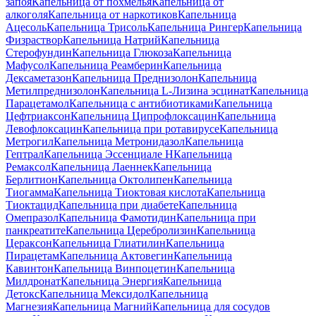
запоя
Капельница от похмелья
Капельница от
алкоголя
Капельница от наркотиков
Капельница
Ацесоль
Капельница Трисоль
Капельница Рингер
Капельница
Физраствор
Капельница Натрий
Капельница
Стерофундин
Капельница Глюкоза
Капельница
Мафусол
Капельница Реамберин
Капельница
Дексаметазон
Капельница Преднизолон
Капельница
Метилпреднизолон
Капельница L-Лизина эсцинат
Капельница
Парацетамол
Капельница с антибиотиками
Капельница
Цефтриаксон
Капельница Ципрофлоксацин
Капельница
Левофлоксацин
Капельница при ротавирусе
Капельница
Метрогил
Капельница Метронидазол
Капельница
Гептрал
Капельница Эссенциале Н
Капельница
Ремаксол
Капельница Лаеннек
Капельница
Берлитион
Капельница Октолипен
Капельница
Тиогамма
Капельница Тиоктовая кислота
Капельница
Тиоктацид
Капельница при диабете
Капельница
Омепразол
Капельница Фамотидин
Капельница при
панкреатите
Капельница Церебролизин
Капельница
Цераксон
Капельница Глиатилин
Капельница
Пирацетам
Капельница Актовегин
Капельница
Кавинтон
Капельница Винпоцетин
Капельница
Милдронат
Капельница Энергия
Капельница
Детокс
Капельница Мексидол
Капельница
Магнезия
Капельница Магний
Капельница для сосудов