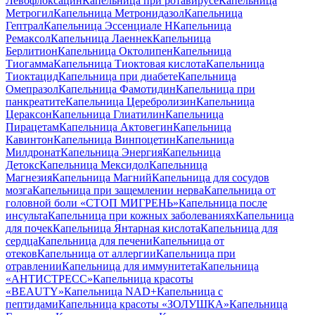
Левофлоксацин
Капельница при ротавирусе
Капельница
Метрогил
Капельница Метронидазол
Капельница
Гептрал
Капельница Эссенциале Н
Капельница
Ремаксол
Капельница Лаеннек
Капельница
Берлитион
Капельница Октолипен
Капельница
Тиогамма
Капельница Тиоктовая кислота
Капельница
Тиоктацид
Капельница при диабете
Капельница
Омепразол
Капельница Фамотидин
Капельница при
панкреатите
Капельница Церебролизин
Капельница
Цераксон
Капельница Глиатилин
Капельница
Пирацетам
Капельница Актовегин
Капельница
Кавинтон
Капельница Винпоцетин
Капельница
Милдронат
Капельница Энергия
Капельница
Детокс
Капельница Мексидол
Капельница
Магнезия
Капельница Магний
Капельница для сосудов
мозга
Капельница при защемлении нерва
Капельница от
головной боли «СТОП МИГРЕНЬ»
Капельница после
инсульта
Капельница при кожных заболеваниях
Капельница
для почек
Капельница Янтарная кислота
Капельница для
сердца
Капельница для печени
Капельница от
отеков
Капельница от аллергии
Капельница при
отравлении
Капельница для иммунитета
Капельница
«АНТИСТРЕСС»
Капельница красоты
«BEAUTY»
Капельница NAD+
Капельница с
пептидами
Капельница красоты «ЗОЛУШКА»
Капельница